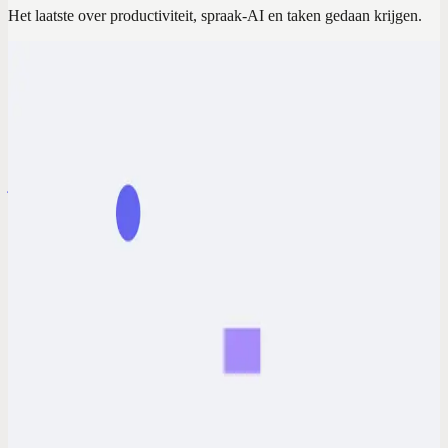
Het laatste over productiviteit, spraak-AI en taken gedaan krijgen.
Codot voor ADHD
Hoogfunctionerend ADHD: De verborgen signalen
& de tol van maskeren
Hoogfunctionerend ADHD is geen officiële diagnose, maar de
burn-out is reëel. Ontdek de verborgen signalen van maskeren, hoe
je een diagnose krijgt en handige tools om de uitputting te stoppen.
15 jun. 2026
·
David, Founder of Codot
Tijdmanagement-tips
Ik ben gestopt met typen en klikken om mijn agenda
te beheren — Dit is waarom ik nooit meer terugga
Verspil geen tijd meer aan agendafrictie. Ik ben overgestapt op
spraakgestuurde planning en heb elke dag 2 uur teruggewonnen.
Geen typen, geen klikken meer.
3 jun. 2026
Tijdmanagement-tips