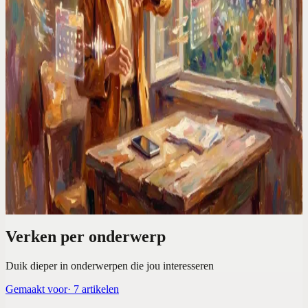
High-performers hebben geen gebrek aan discipline. Ze verliezen
hun momentum elke keer dat ze wisselen tussen Notion, Slack en
hun agenda. Hier is de rekensom én de oplossing.
29 mei 2026
Codot voor oprichters
ADHD-founders hebben 100 ideeën en lanceren er 0.
Ik heb dat opgelost
De visie is nooit het probleem. Het is het gat tussen 'dit moet ik
bouwen' en het daadwerkelijk doen. Zo heb ik dat gat gedicht,
zonder dat het me ook maar een greintje wilskracht kostte.
26 mei 2026
Verken per onderwerp
Duik dieper in onderwerpen die jou interesseren
Gemaakt voor
·
7
artikelen