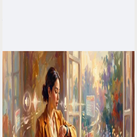
Je beste ideeën ontstaan onder de douche. Zo houd
je ze echt vast
Briljante ideeën verdwijnen in seconden. Ik begon de mijne met
stem op te nemen en verloor er nooit meer een.
3 jun. 2026
Codot voor ADHD
Ik ben een ADHD-ouder van 3. Deze apps hebben
me gered (2026 Ranking)
Voor deze apps vergat ik de kinderen van school te halen en liet ik
tegelijkertijd het eten aanbranden. Mijn eerlijke ranking na 6
maanden testen van elke ADHD-app die beweert ouders te helpen.
31 mei 2026
Codot voor ADHD
Je bent vandaag 2 uur kwijtgeraakt aan het
switchen tussen apps. Je had het alleen niet door