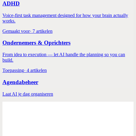
ADHD
Voice-first task management designed for how your brain actually
works.
Gemaakt voor
·
7
artikelen
Ondernemers & Oprichters
From idea to execution — let AI handle the planning so you can
build.
Toepassing
·
4
artikelen
Agendabeheer
Laat AI je dag organiseren
Spraak-productiviteitstips
Ik vergat de naam van een $200K klant op een
event. Toen bouwde ik een Voice CRM
De relatie was goed. De klik was er. Ik had alleen een complete