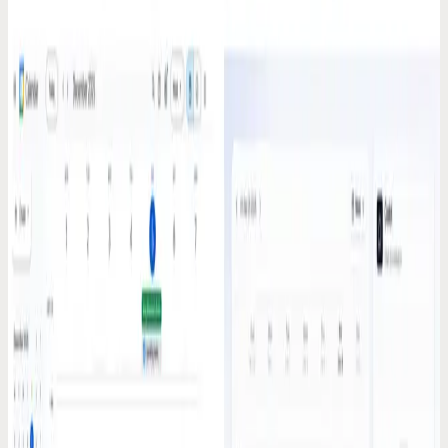
17 mrt. 2026
Spraak-productiviteitstips
Ik had een miljoen-dollar-idee om 3 uur 's nachts.
De volgende ochtend was het weg
Je brein komt met de beste ideeën op de slechtste momenten. Onder
de douche, in de auto, of als je half slaapt. Ik bouwde een systeem
dat ze allemaal feilloos vastlegt.
17 mrt. 2026
Tijdmanagement-tips
$70K aan verloren declarabele uren: 3 AI-tools die
advocaten écht gebruiken
Zelfstandige advocaten verliezen meer dan 15% van hun declarabele
tijd aan planning en administratie. Vergelijk de 3 AI-tools die deze
uren daadwerkelijk terughalen.
16 mrt. 2026
Codot voor ADHD