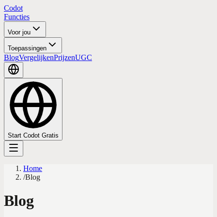
Codot
Functies
Voor jou
Toepassingen
Blog
Vergelijken
Prijzen
UGC
Start Codot Gratis
Home
/
Blog
Blog