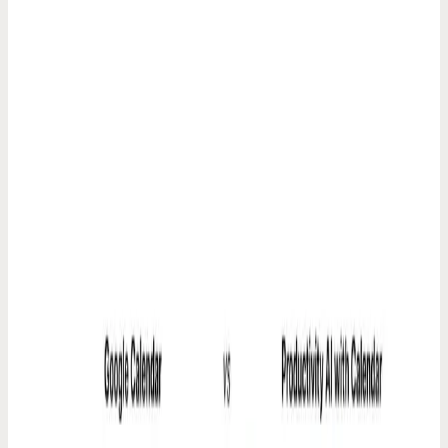
black-out bij zijn naam. Dat gênante moment leidde tot een product
dat nu door 50K mensen wordt gebruikt.
27 mrt. 2026
Codot voor ADHD
Ik dumpte TickTick na 2 jaar. Dit is de ADHD-app
die wél voor me werkt
TickTick heeft 47 functies. Ik gebruikte er 3 en vergat alsnog alles.
De overstap naar voice-first heeft de manier waarop ik mijn hele
leven regel compleet veranderd.
21 mrt. 2026
Codot voor ADHD
Todoist maakte mijn ADHD alleen maar erger. Dit is
wat ik nu gebruik
Handmatig invoeren. Kleurlabels. Prioriteitsvlaggetjes. Todoist gaat
ervan uit dat je brein werkt als een spreadsheet. Dat van mij dus echt
niet.