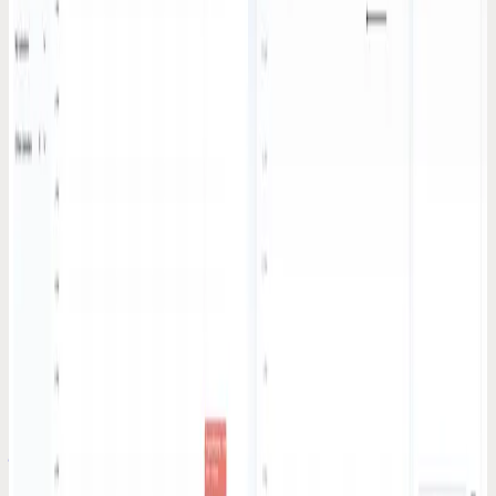
verving mijn 'second brain'
Na het testen van alle grote spraak-naar-tekst apps, vond ik er maar
één die spraakmemo's écht omzet in georganiseerde, doorzoekbare
notities.
6 mrt. 2026
Codot voor ADHD
Motion vs Codot: Ik testte ze allebei voor ADHD.
Eén zorgde voor kortsluiting in mijn hoofd
Motion plant alles automatisch in. Codot luistert gewoon. Na ze
allebei 30 dagen te hebben getest, won één ADHD-vriendelijke
aanpak met vlag en wimpel.
4 mrt. 2026
Tijdmanagement-tips
Reminders typen is eigenlijk best ironisch. Je haalt
jezelf uit je flow om iets te onthouden
Je stopt met wat je doet, opent een app, typt een reminder en bent