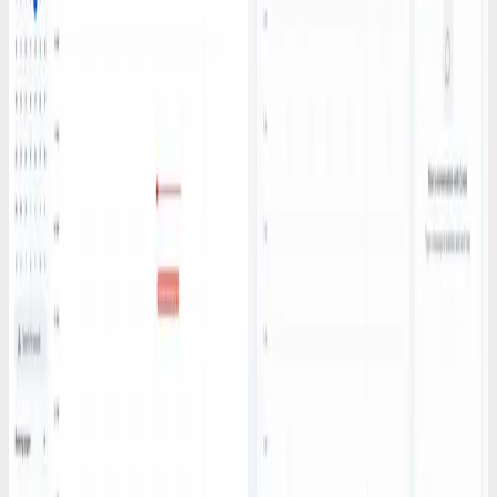
ADHD + 5 productiviteitsapps = Chaos. Dit is de
oplossing in één app
Context-switchen tussen Todoist, Notion en 3 andere apps is de
echte ADHD-taks. Eén alles-in-één AI-assistent maakt een einde aan
het app-hoppen.
7 mrt. 2026
Agenda-vergelijkingen
De wetenschap achter AI-planners (en waarom de
meeste apps de plank volledig misslaan)
HTN-planning, constraint satisfaction, reinforcement learning. De
AI achter je planner is veel belangrijker dan een gelikte interface. De
meeste apps gebruiken simpele regeltjes en plakken er het label AI
op.
6 mrt. 2026
Spraak-productiviteitstips
Ik testte 7 voice note apps in 2026. Slechts één