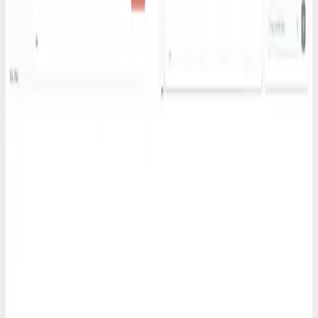
direct de draad kwijt. Iets inspreken kost 3 seconden en je focus
blijft volledig intact.
12 feb. 2026
Codot voor oprichters
Elke founder verliest 90 minuten per dag aan
agendagedoe. Ik pakte ze terug
Meetings inplannen, blokken verschuiven, dubbele afspraken
checken. Ik berekende hoeveel tijd ik verspilde en het was ronduit
bizar. Voice-first planning maakte daar voorgoed een einde aan.
6 feb. 2026
Agenda-vergelijkingen
Google Calendar is een archiefkast. Ik had een Chief
of Staff nodig
Google Calendar laat zien wat er op de planning staat, maar denkt
niet met je mee. Ik zocht een assistent die "verplaats mijn lunch naar
donderdag" hoort en het ook écht regelt.