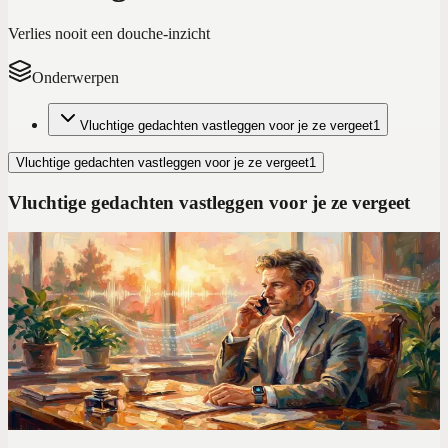
Verlies nooit een douche-inzicht
Onderwerpen
Vluchtige gedachten vastleggen voor je ze vergeet
1
Vluchtige gedachten vastleggen voor je ze vergeet
1
Vluchtige gedachten vastleggen voor je ze vergeet
Spraak-productiviteitstips
Ik testte 7 voice note apps in 2026. Slechts één
verving mijn 'second brain'
Na het testen van alle grote spraak-naar-tekst apps, vond ik er maar
één die spraakmemo's écht omzet in georganiseerde, doorzoekbare
notities.