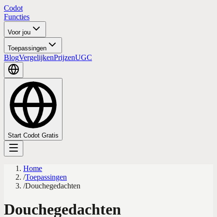
Codot
Functies
Voor jou
Toepassingen
Blog
Vergelijken
Prijzen
UGC
Start Codot Gratis
Home
/
Toepassingen
/
Douchegedachten
Douchegedachten