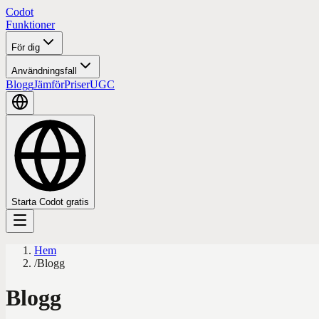
Codot
Funktioner
För dig
Användningsfall
Blogg
Jämför
Priser
UGC
Starta Codot gratis
Hem
/
Blogg
Blogg