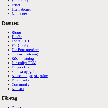
Funktioner
Priser
Integrationer
Ladda ner
Resurser
Blogg
Jämför
För ADHD
För Chefer
För Entreprenörer
Schemahantering
Röstinmatning
Personligt CRM
Fånga idéer
Snabba uppgifter
Anteckningar på språng
Duschtankar
Community
Kontakt
Företag
Om oss