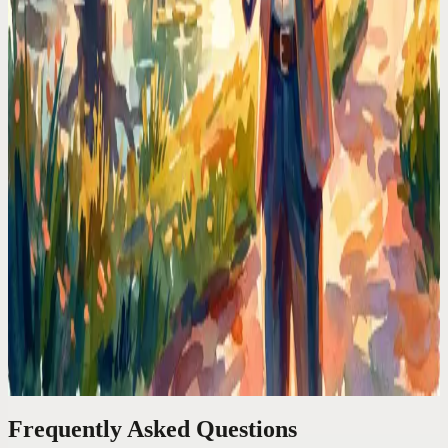
Codot: Återta din tid med röst-AI-schemaläggning
Codots röststyrda AI-kalender synkroniseras omedelbart över
widgets, Apple Watch och webben. Utformad för upptagna chefer
och personer med ADHD, hjälper den dig att övervinna
kalenderkaos och öka produktiviteten genom schemaläggning med
naturligt språk.
Kalenderjämförelser
Google Kalender är ett arkivskåp. Jag behövde en
stabschef
Google Kalender visar vad som händer härnäst. Den tänker inte åt
dig. Jag behövde en assistent som tar emot 'flytta min lunch till
torsdag' och faktiskt gör det.
Frequently Asked Questions