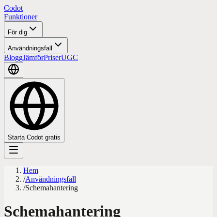
Codot
Funktioner
För dig
Användningsfall
Blogg
Jämför
Priser
UGC
Starta Codot gratis
Hem
/
Användningsfall
/
Schemahantering
Schemahantering