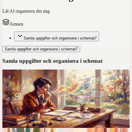
Låt AI organisera din dag
Ämnen
Samla uppgifter och organisera i schemat
7
Samla uppgifter och organisera i schemat
7
Samla uppgifter och organisera i schemat
Codot för ADHD
Bästa Todoist-alternativet för ADHD: Därför vinner
röststyrd AI över manuell inmatning
Kämpar du med tröskeln i Todoist? Upptäck varför Codot är det
bästa röststyrda alternativet för ADHD, med smart AI som stöttar
dina exekutiva funktioner.
Kalenderjämförelser