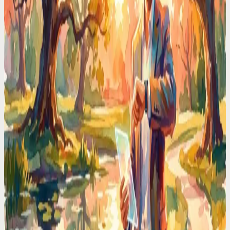
fokus och bemästra ditt schema
Kämpar du med kognitiv överbelastning och förlorade idéer? Codot
är din dedikerade röststyrda AI-stabschef, noggrant utformad av en
grundare för upptagna yrkesverksamma. Hantera enkelt uppgifter,
schemalägg möten och fånga flyktiga tankar direkt med naturliga
språkkommandon via webben, iOS och Apple Watch. Återta ditt
fokus, öka produktiviteten och bemästra kaoset i ditt krävande
schema.
Codot för ADHD
Bemästra din dag: Hur en röststyrd AI-kalenderapp
förvandlar ADHD-produktivitet
Som grundare med ADHD byggde jag Codot för att bemästra det
dagliga kaoset. Upptäck hur vår röststyrda AI-kalenderapp
revolutionerar hanteringen av uppgifter och scheman, genom att
erbjuda friktionsfri infångning och expertstödd hjälp för ADHD-
hjärnan.
Codot för grundare