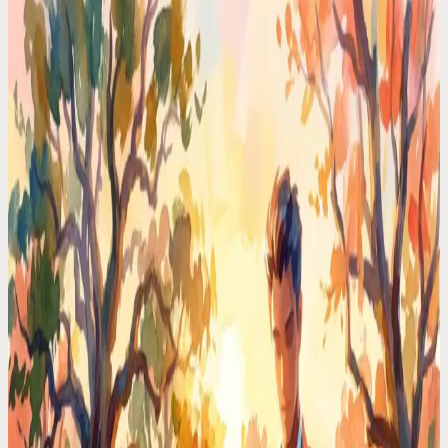
AI-planering 2025: Från akademisk teori till
marknadens vassaste produktivitetsappar
Expertguide till AI-planering 2025. Vi jämför Motion, Reclaim och
Codot, djupdyker i HTN-teknologi och ger dig ChatGPT-prompter
för att automatisera ditt schema.
Codot för ADHD
Bästa ADHD-planeringsapparna 2025: Motion för
storföretag eller röststyrda Codot?
Expertgranskade planeringsappar för ADHD 2025. Jämför Motions
AI-schemaläggning för företag med Codots röststyrning, skapad för
entreprenörer och neurodivergenta.
Tidshanteringstips
Codot: Din röststyrda AI-stabschef för att återta