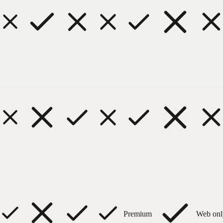
Premium
Web onl