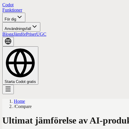
Codot
Funktioner
För dig
Användningsfall
Blogg
Jämför
Priser
UGC
Starta Codot gratis
Home
/
Compare
Ultimat jämförelse av AI-produ