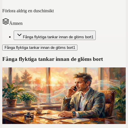
Förlora aldrig en duschinsikt
Ämnen
Fånga flyktiga tankar innan de glöms bort
1
Fånga flyktiga tankar innan de glöms bort
1
Fånga flyktiga tankar innan de glöms bort
Röst-produktivitetstips
Jag testade 7 röstanteckningsappar 2026. Bara en
ersatte min andra hjärna
Efter att ha testat alla stora röst-till-text-appar hittade jag bara en som
faktiskt förvandlar röstanteckningar till organiserade och sökbara
anteckningar.