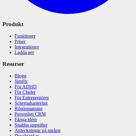
Produkt
Funktioner
Priser
Integrationer
Ladda ner
Resurser
Blogg
Jämför
För ADHD
För Chefer
För Entreprenörer
Schemahantering
Röstinmatning
Personligt CRM
Fånga idéer
Snabba uppgifter
Anteckningar på språng
Duschtankar