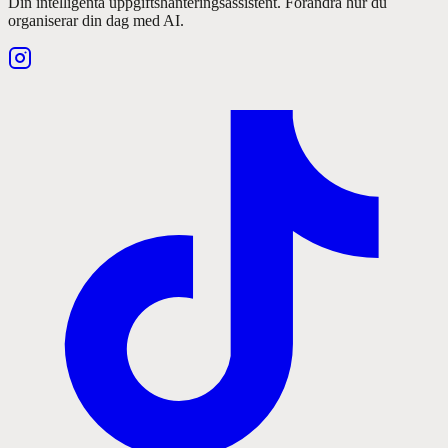
Din intelligenta uppgiftshanteringsassistent. Förändra hur du
organiserar din dag med AI.