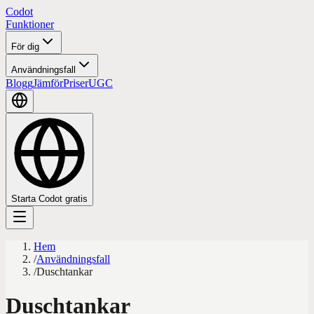
Codot
Funktioner
För dig
Användningsfall
Blogg
Jämför
Priser
UGC
Starta Codot gratis
Hem
/
Användningsfall
/
Duschtankar
Duschtankar