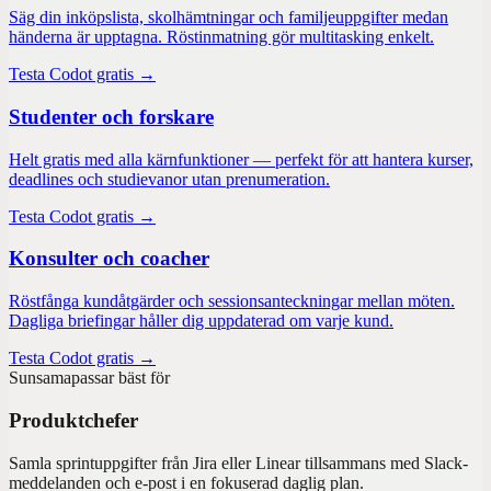
Säg din inköpslista, skolhämtningar och familjeuppgifter medan
händerna är upptagna. Röstinmatning gör multitasking enkelt.
Testa Codot gratis →
Studenter och forskare
Helt gratis med alla kärnfunktioner — perfekt för att hantera kurser,
deadlines och studievanor utan prenumeration.
Testa Codot gratis →
Konsulter och coacher
Röstfånga kundåtgärder och sessionsanteckningar mellan möten.
Dagliga briefingar håller dig uppdaterad om varje kund.
Testa Codot gratis →
Sunsama
passar bäst för
Produktchefer
Samla sprintuppgifter från Jira eller Linear tillsammans med Slack-
meddelanden och e-post i en fokuserad daglig plan.