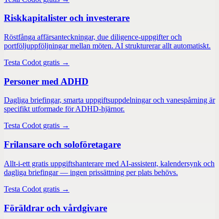
Riskkapitalister och investerare
Röstfånga affärsanteckningar, due diligence-uppgifter och
portföljuppföljningar mellan möten. AI strukturerar allt automatiskt.
Testa Codot gratis →
Personer med ADHD
Dagliga briefingar, smarta uppgiftsuppdelningar och vanespårning är
specifikt utformade för ADHD-hjärnor.
Testa Codot gratis →
Frilansare och soloföretagare
Allt-i-ett gratis uppgiftshanterare med AI-assistent, kalendersynk och
dagliga briefingar — ingen prissättning per plats behövs.
Testa Codot gratis →
Föräldrar och vårdgivare