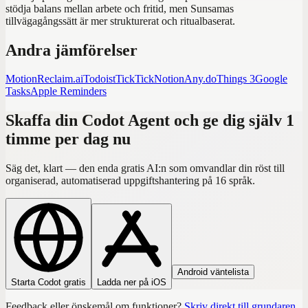
stödja balans mellan arbete och fritid, men Sunsamas
tillvägagångssätt är mer strukturerat och ritualbaserat.
Andra jämförelser
Motion
Reclaim.ai
Todoist
TickTick
Notion
Any.do
Things 3
Google
Tasks
Apple Reminders
Skaffa din Codot Agent och ge dig själv 1
timme per dag nu
Säg det, klart — den enda gratis AI:n som omvandlar din röst till
organiserad, automatiserad uppgiftshantering på 16 språk.
Android väntelista
Starta Codot gratis
Ladda ner på iOS
Feedback eller önskemål om funktioner?
Skriv direkt till grundaren