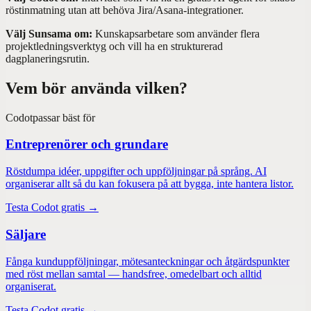
röstinmatning utan att behöva Jira/Asana-integrationer.
Välj Sunsama om:
Kunskapsarbetare som använder flera
projektledningsverktyg och vill ha en strukturerad
dagplaneringsrutin.
Vem bör använda vilken?
Codot
passar bäst för
Entreprenörer och grundare
Röstdumpa idéer, uppgifter och uppföljningar på språng. AI
organiserar allt så du kan fokusera på att bygga, inte hantera listor.
Testa Codot gratis →
Säljare
Fånga kunduppföljningar, mötesanteckningar och åtgärdspunkter
med röst mellan samtal — handsfree, omedelbart och alltid
organiserat.
Testa Codot gratis →