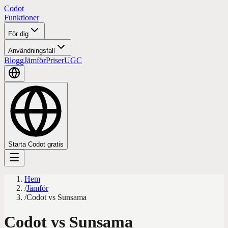
Codot
Funktioner
För dig
Användningsfall
Blogg
Jämför
Priser
UGC
Starta Codot gratis
Hem
/
Jämför
/
Codot vs Sunsama
Codot vs Sunsama