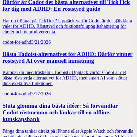
Därför är Codot det bästa alternativet till TickTick
för dig med ADHD: En röststyrd guide
Har du tröttnat på TickTick? Upptäck varför Codot är det självklara
valet för ADHD. Röststyrd och friktionsfri uppgiftshantering för
chefer och neurodivergenta.
codot-for-adhd
3/21/2026
Bästa Todoist-alternativet för ADHD: Därför vinner
röststyrd AI över manuell inmatning
Kämpar du med tröskeln i Todoist? Upptäck varför Codot är det
bästa röststyrda alternativet för ADHD, med smart AI som stöttar
dina exekutiva funktioner.
codot-for-adhd
3/17/2026
Sluta glömma dina bästa idéer: Så förvandlar
Codot röstmemon och länkar till en offline-
kunskapsbank
Fånga dina tankar direkt på iPhone eller Apple Watch och förvandla
webblänkar till en sökbar kunskapsbank. Codot använder AI för att