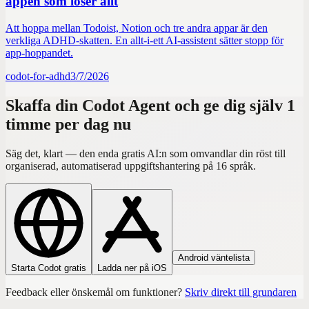
appen som löser allt
Att hoppa mellan Todoist, Notion och tre andra appar är den
verkliga ADHD-skatten. En allt-i-ett AI-assistent sätter stopp för
app-hoppandet.
codot-for-adhd
3/7/2026
Skaffa din Codot Agent och ge dig själv 1
timme per dag nu
Säg det, klart — den enda gratis AI:n som omvandlar din röst till
organiserad, automatiserad uppgiftshantering på 16 språk.
Android väntelista
Starta Codot gratis
Ladda ner på iOS
Feedback eller önskemål om funktioner?
Skriv direkt till grundaren