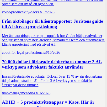
organisera ditt liv på ett ögonblick.
voice-productivity-hacks
3/17/2026
Från aktbilagor till klientrapporter: Juristens guide
till AI-driven projektledning
Mer än bara tidrapportering – upptäck hur Codot hjälper advokater
och jurister att styra hela ärenden, samarbeta i team och automatisera
klientrapportering med röststyrd AI.
codot-for-legal-professionals
3/16/2026
70 000 dollar i förlorade debiterbara timmar: 3 AI-
verktyg som advokater faktiskt använder
Ensamföretagande advokater förlorar över 15 % av sin debiterbara
tid på administration. Jämför de 3 AI-verktygen som faktiskt
återskapar dessa timmar.
time-management-tips
3/16/2026
ADHD + 5 produktivitetsappar = Kaos. Här är