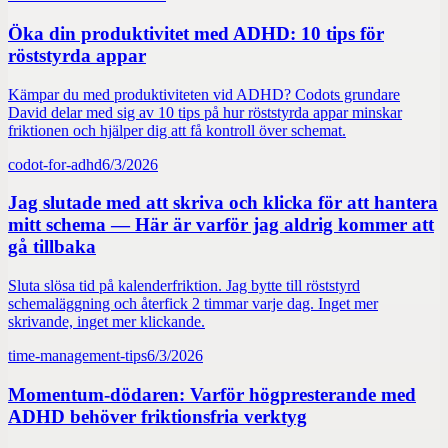
Öka din produktivitet med ADHD: 10 tips för
röststyrda appar
Kämpar du med produktiviteten vid ADHD? Codots grundare
David delar med sig av 10 tips på hur röststyrda appar minskar
friktionen och hjälper dig att få kontroll över schemat.
codot-for-adhd
6/3/2026
Jag slutade med att skriva och klicka för att hantera
mitt schema — Här är varför jag aldrig kommer att
gå tillbaka
Sluta slösa tid på kalenderfriktion. Jag bytte till röststyrd
schemaläggning och återfick 2 timmar varje dag. Inget mer
skrivande, inget mer klickande.
time-management-tips
6/3/2026
Momentum-dödaren: Varför högpresterande med
ADHD behöver friktionsfria verktyg