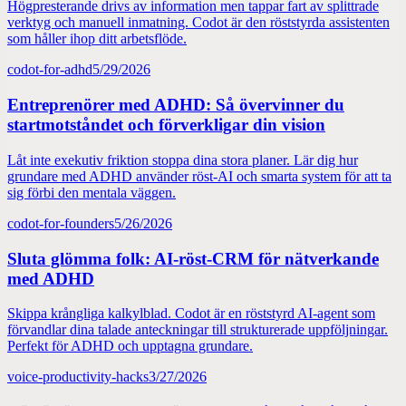
Högpresterande drivs av information men tappar fart av splittrade
verktyg och manuell inmatning. Codot är den röststyrda assistenten
som håller ihop ditt arbetsflöde.
codot-for-adhd
5/29/2026
Entreprenörer med ADHD: Så övervinner du
startmotståndet och förverkligar din vision
Låt inte exekutiv friktion stoppa dina stora planer. Lär dig hur
grundare med ADHD använder röst-AI och smarta system för att ta
sig förbi den mentala väggen.
codot-for-founders
5/26/2026
Sluta glömma folk: AI-röst-CRM för nätverkande
med ADHD
Skippa krångliga kalkylblad. Codot är en röststyrd AI-agent som
förvandlar dina talade anteckningar till strukturerade uppföljningar.
Perfekt för ADHD och upptagna grundare.
voice-productivity-hacks
3/27/2026