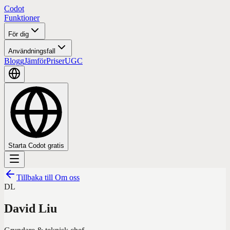
Codot
Funktioner
För dig
Användningsfall
Blogg
Jämför
Priser
UGC
Starta Codot gratis
Tillbaka till Om oss
DL
David Liu