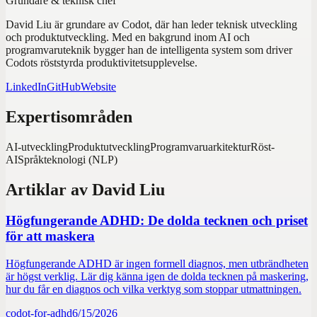
Grundare & teknisk chef
David Liu är grundare av Codot, där han leder teknisk utveckling
och produktutveckling. Med en bakgrund inom AI och
programvaruteknik bygger han de intelligenta system som driver
Codots röststyrda produktivitetsupplevelse.
LinkedIn
GitHub
Website
Expertisområden
AI-utveckling
Produktutveckling
Programvaruarkitektur
Röst-
AI
Språkteknologi (NLP)
Artiklar av
David Liu
Högfungerande ADHD: De dolda tecknen och priset
för att maskera
Högfungerande ADHD är ingen formell diagnos, men utbrändheten
är högst verklig. Lär dig känna igen de dolda tecknen på maskering,
hur du får en diagnos och vilka verktyg som stoppar utmattningen.
codot-for-adhd
6/15/2026