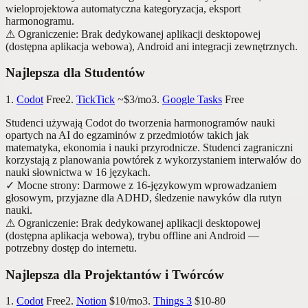
wieloprojektowa automatyczna kategoryzacja, eksport
harmonogramu.
⚠
Ograniczenie
:
Brak dedykowanej aplikacji desktopowej
(dostępna aplikacja webowa), Android ani integracji zewnętrznych.
Najlepsza dla Studentów
1.
Codot
Free
2.
TickTick
~$3/mo
3.
Google Tasks
Free
Studenci używają Codot do tworzenia harmonogramów nauki
opartych na AI do egzaminów z przedmiotów takich jak
matematyka, ekonomia i nauki przyrodnicze. Studenci zagraniczni
korzystają z planowania powtórek z wykorzystaniem interwałów do
nauki słownictwa w 16 językach.
✓
Mocne strony
:
Darmowe z 16-językowym wprowadzaniem
głosowym, przyjazne dla ADHD, śledzenie nawyków dla rutyn
nauki.
⚠
Ograniczenie
:
Brak dedykowanej aplikacji desktopowej
(dostępna aplikacja webowa), trybu offline ani Android —
potrzebny dostęp do internetu.
Najlepsza dla Projektantów i Twórców
1.
Codot
Free
2.
Notion
$10/mo
3.
Things 3
$10-80