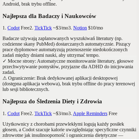
Android, brak trybu offline.
Najlepsza dla Badaczy i Naukowców
1.
Codot
Free
2.
TickTick
~$3/mo
3.
Notion
$10/mo
Badacze używają zaplanowanych wyszukiwań literatury (np.
codzienne skany PubMed) dostarczanych automatycznie. Piszący
prace dyplomowe automatyzują przenoszenie niedokończonych
zadań między dniami nauki, aby utrzymać tempo.
✓
Mocne strony
:
Automatyczne monitorowanie literatury, głosowe
przechwytywanie pomysłów, przyjazne dla ADHD do inicjowania
zadań.
⚠
Ograniczenie
:
Brak dedykowanej aplikacji desktopowej
(dostępna aplikacja webowa), brak trybu offline do pracy terenowej
lub sesji bibliotecznych.
Najlepsza do Śledzenia Diety i Zdrowia
1.
Codot
Free
2.
TickTick
~$3/mo
3.
Apple Reminders
Free
Użytkownicy z chorobami przewlekłymi logują każdy posiłek
głosem, a Codot szacuje kalorie uwzględniając specyficzne czynniki
zdrowotne jak insulinooporność i ograniczenia dietetyczne —