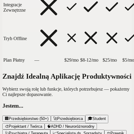
Integracje
Zewnętrzne
Tryb Offline
Plan Płatny
—
$29/mo
$8-12/mo
$25/mo
$5/m
Znajdź Idealną Aplikację Produktywności
Wybierz swoją rolę lub funkcje, których potrzebujesz — pokażemy
Ci najlepsze dopasowanie.
Jestem...
🏢
Przedsiębiorstwo (50+)
🚀
Przedsiębiorca
🎓
Student
🎨
Projektant / Twórca
🧠
ADHD / Neuroróżnorodny
🩺
Psychiatra / Terapeuta
📈
Specjalista ds. Sprzedaży
⚖️
Prawnik