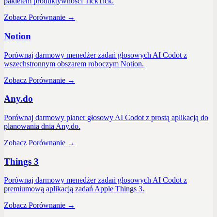
pakietem produktywności TickTick.
Zobacz Porównanie
→
Notion
Porównaj darmowy menedżer zadań głosowych AI Codot z
wszechstronnym obszarem roboczym Notion.
Zobacz Porównanie
→
Any.do
Porównaj darmowy planer głosowy AI Codot z prostą aplikacją do
planowania dnia Any.do.
Zobacz Porównanie
→
Things 3
Porównaj darmowy menedżer zadań głosowych AI Codot z
premiumową aplikacją zadań Apple Things 3.
Zobacz Porównanie
→