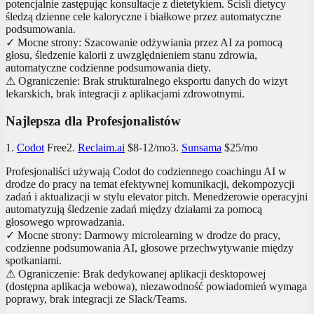
potencjalnie zastępując konsultacje z dietetykiem. Ścisli dietycy
śledzą dzienne cele kaloryczne i białkowe przez automatyczne
podsumowania.
✓
Mocne strony
:
Szacowanie odżywiania przez AI za pomocą
głosu, śledzenie kalorii z uwzględnieniem stanu zdrowia,
automatyczne codzienne podsumowania diety.
⚠
Ograniczenie
:
Brak strukturalnego eksportu danych do wizyt
lekarskich, brak integracji z aplikacjami zdrowotnymi.
Najlepsza dla Profesjonalistów
1.
Codot
Free
2.
Reclaim.ai
$8-12/mo
3.
Sunsama
$25/mo
Profesjonaliści używają Codot do codziennego coachingu AI w
drodze do pracy na temat efektywnej komunikacji, dekompozycji
zadań i aktualizacji w stylu elevator pitch. Menedżerowie operacyjni
automatyzują śledzenie zadań między działami za pomocą
głosowego wprowadzania.
✓
Mocne strony
:
Darmowy microlearning w drodze do pracy,
codzienne podsumowania AI, głosowe przechwytywanie między
spotkaniami.
⚠
Ograniczenie
:
Brak dedykowanej aplikacji desktopowej
(dostępna aplikacja webowa), niezawodność powiadomień wymaga
poprawy, brak integracji ze Slack/Teams.