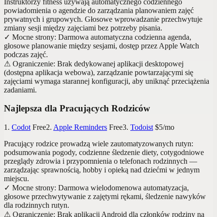
Instruktorzy fitness używają automatycznego codziennego
powiadomienia o agendzie do zarządzania planowaniem zajęć
prywatnych i grupowych. Głosowe wprowadzanie przechwytuje
zmiany sesji między zajęciami bez potrzeby pisania.
✓
Mocne strony
:
Darmowa automatyczna codzienna agenda,
głosowe planowanie między sesjami, dostęp przez Apple Watch
podczas zajęć.
⚠
Ograniczenie
:
Brak dedykowanej aplikacji desktopowej
(dostępna aplikacja webowa), zarządzanie powtarzającymi się
zajęciami wymaga starannej konfiguracji, aby uniknąć przeciążenia
zadaniami.
Najlepsza dla Pracujących Rodziców
1.
Codot
Free
2.
Apple Reminders
Free
3.
Todoist
$5/mo
Pracujący rodzice prowadzą wiele zautomatyzowanych rutyn:
podsumowania pogody, codzienne śledzenie diety, cotygodniowe
przeglądy zdrowia i przypomnienia o telefonach rodzinnych —
zarządzając sprawnością, hobby i opieką nad dziećmi w jednym
miejscu.
✓
Mocne strony
:
Darmowa wielodomenowa automatyzacja,
głosowe przechwytywanie z zajętymi rękami, śledzenie nawyków
dla rodzinnych rutyn.
⚠
Ograniczenie
:
Brak aplikacji Android dla członków rodziny na