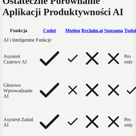
Ostateczne Porównanie
Aplikacji Produktywności AI
Funkcja
Codot
Motion
Reclaim.ai
Sunsama
Todoi
AI i Inteligentne Funkcje
Asystent
Pro
Czatowy AI
only
Głosowe
Wprowadzanie
AI
Asystent Zadań
Pro
AI
only