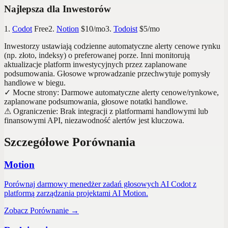
Najlepsza dla Inwestorów
1.
Codot
Free
2.
Notion
$10/mo
3.
Todoist
$5/mo
Inwestorzy ustawiają codzienne automatyczne alerty cenowe rynku
(np. złoto, indeksy) o preferowanej porze. Inni monitorują
aktualizacje platform inwestycyjnych przez zaplanowane
podsumowania. Głosowe wprowadzanie przechwytuje pomysły
handlowe w biegu.
✓
Mocne strony
:
Darmowe automatyczne alerty cenowe/rynkowe,
zaplanowane podsumowania, głosowe notatki handlowe.
⚠
Ograniczenie
:
Brak integracji z platformami handlowymi lub
finansowymi API, niezawodność alertów jest kluczowa.
Szczegółowe Porównania
Motion
Porównaj darmowy menedżer zadań głosowych AI Codot z
platformą zarządzania projektami AI Motion.
Zobacz Porównanie
→