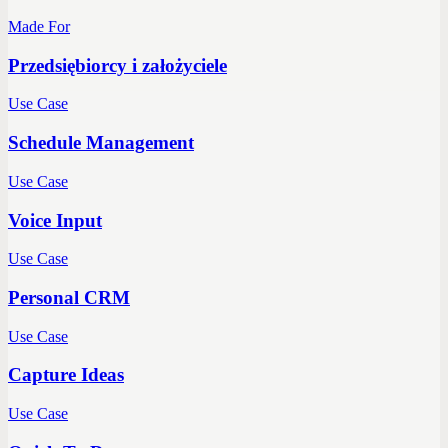
Made For
Przedsiębiorcy i założyciele
Use Case
Schedule Management
Use Case
Voice Input
Use Case
Personal CRM
Use Case
Capture Ideas
Use Case