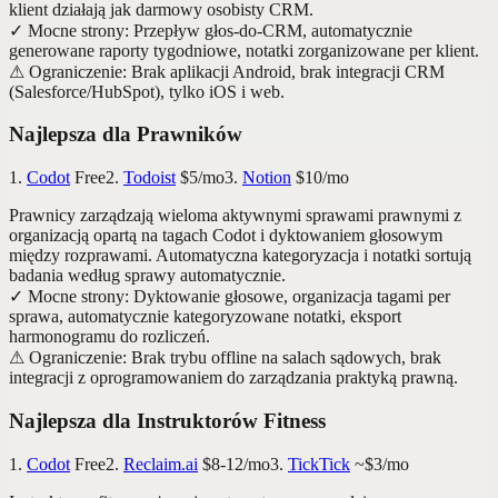
klient działają jak darmowy osobisty CRM.
✓
Mocne strony
:
Przepływ głos-do-CRM, automatycznie
generowane raporty tygodniowe, notatki zorganizowane per klient.
⚠
Ograniczenie
:
Brak aplikacji Android, brak integracji CRM
(Salesforce/HubSpot), tylko iOS i web.
Najlepsza dla Prawników
1.
Codot
Free
2.
Todoist
$5/mo
3.
Notion
$10/mo
Prawnicy zarządzają wieloma aktywnymi sprawami prawnymi z
organizacją opartą na tagach Codot i dyktowaniem głosowym
między rozprawami. Automatyczna kategoryzacja i notatki sortują
badania według sprawy automatycznie.
✓
Mocne strony
:
Dyktowanie głosowe, organizacja tagami per
sprawa, automatycznie kategoryzowane notatki, eksport
harmonogramu do rozliczeń.
⚠
Ograniczenie
:
Brak trybu offline na salach sądowych, brak
integracji z oprogramowaniem do zarządzania praktyką prawną.
Najlepsza dla Instruktorów Fitness
1.
Codot
Free
2.
Reclaim.ai
$8-12/mo
3.
TickTick
~$3/mo