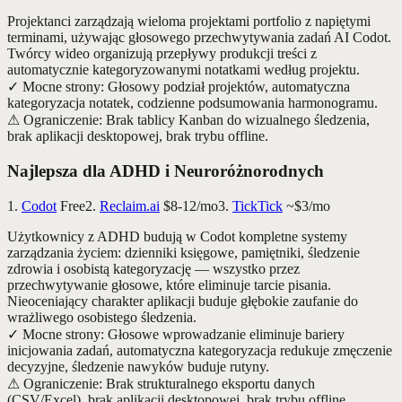
Projektanci zarządzają wieloma projektami portfolio z napiętymi
terminami, używając głosowego przechwytywania zadań AI Codot.
Twórcy wideo organizują przepływy produkcji treści z
automatycznie kategoryzowanymi notatkami według projektu.
✓
Mocne strony
:
Głosowy podział projektów, automatyczna
kategoryzacja notatek, codzienne podsumowania harmonogramu.
⚠
Ograniczenie
:
Brak tablicy Kanban do wizualnego śledzenia,
brak aplikacji desktopowej, brak trybu offline.
Najlepsza dla ADHD i Neuroróżnorodnych
1.
Codot
Free
2.
Reclaim.ai
$8-12/mo
3.
TickTick
~$3/mo
Użytkownicy z ADHD budują w Codot kompletne systemy
zarządzania życiem: dzienniki księgowe, pamiętniki, śledzenie
zdrowia i osobistą kategoryzację — wszystko przez
przechwytywanie głosowe, które eliminuje tarcie pisania.
Nieoceniający charakter aplikacji buduje głębokie zaufanie do
wrażliwego osobistego śledzenia.
✓
Mocne strony
:
Głosowe wprowadzanie eliminuje bariery
inicjowania zadań, automatyczna kategoryzacja redukuje zmęczenie
decyzyjne, śledzenie nawyków buduje rutyny.
⚠
Ograniczenie
:
Brak strukturalnego eksportu danych
(CSV/Excel), brak aplikacji desktopowej, brak trybu offline.