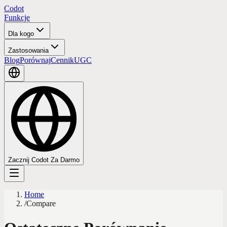
Codot
Funkcje
Dla kogo
Zastosowania
Blog
Porównaj
Cennik
UGC
Zacznij Codot Za Darmo
Home
/
Compare