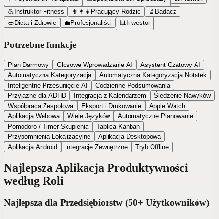
💪
Instruktor Fitness
👨‍👩‍👧
Pracujący Rodzic
🔬
Badacz
🥗
Dieta i Zdrowie
💼
Profesjonaliści
📊
Inwestor
Potrzebne funkcje
Plan Darmowy
Głosowe Wprowadzanie AI
Asystent Czatowy AI
Automatyczna Kategoryzacja
Automatyczna Kategoryzacja Notatek
Inteligentne Przesunięcie AI
Codzienne Podsumowania
Przyjazne dla ADHD
Integracja z Kalendarzem
Śledzenie Nawyków
Współpraca Zespołowa
Eksport i Drukowanie
Apple Watch
Aplikacja Webowa
Wiele Języków
Automatyczne Planowanie
Pomodoro / Timer Skupienia
Tablica Kanban
Przypomnienia Lokalizacyjne
Aplikacja Desktopowa
Aplikacja Android
Integracje Zewnętrzne
Tryb Offline
Najlepsza Aplikacja Produktywności
według Roli
Najlepsza dla Przedsiębiorstw (50+ Użytkowników)