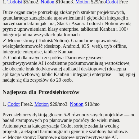
1.
Todoist
$5/mo
2.
Notion
$10/mo
3.
Motion
$29/mo
Codot
Free
Duże organizacje potrzebują złożonych struktur projektowych,
granularnego zarządzania uprawnieniami i głębokich integracji z
narzędziami takimi jak Jira, Slack i Asana. Todoist i Notion wiodą
prym z uprawnieniami klasy enterprise, tablicami Kanban i 100+
integracjami na wszystkich platformach.
✓
Mocne strony (Todoist/Notion)
:
Granularne uprawnienia,
wieloplatformowość (desktop, Android, iOS, web), tryb offline,
integracje enterprise, tablice Kanban.
⚠
Codot dla małych zespołów
:
Darmowe głosowe
przechwytywanie AI i codzienne podsumowania są wartościowe,
ale obecnie brak dedykowanej aplikacji desktopowej (dostępna
aplikacja webowa), tablic Kanban i integracji enterprise — najlepiej
nadaje się dla zespołów do 20 osób.
Najlepsza dla Przedsiębiorców
1.
Codot
Free
2.
Motion
$29/mo
3.
Notion
$10/mo
Przedsiębiorcy dyktują głosem 5-8 równoczesnych projektów — od
badań startupowych po planowanie podróży do wielu miast.
Automatyczna kategoryzacja Codot sortuje zadania według
projektu, a eksport harmonogramu generuje szablony handlowe.
✓
Mocne strony
:
Darmowe głosowe przechwytywanie AI,