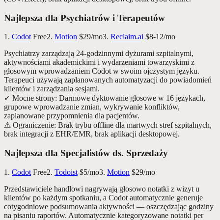
Najlepsza dla Psychiatrów i Terapeutów
1.
Codot
Free
2.
Motion
$29/mo
3.
Reclaim.ai
$8-12/mo
Psychiatrzy zarządzają 24-godzinnymi dyżurami szpitalnymi,
aktywnościami akademickimi i wydarzeniami towarzyskimi z
głosowym wprowadzaniem Codot w swoim ojczystym języku.
Terapeuci używają zaplanowanych automatyzacji do powiadomień
klientów i zarządzania sesjami.
✓
Mocne strony
:
Darmowe dyktowanie głosowe w 16 językach,
grupowe wprowadzanie zmian, wykrywanie konfliktów,
zaplanowane przypomnienia dla pacjentów.
⚠
Ograniczenie
:
Brak trybu offline dla martwych stref szpitalnych,
brak integracji z EHR/EMR, brak aplikacji desktopowej.
Najlepsza dla Specjalistów ds. Sprzedaży
1.
Codot
Free
2.
Todoist
$5/mo
3.
Motion
$29/mo
Przedstawiciele handlowi nagrywają głosowo notatki z wizyt u
klientów po każdym spotkaniu, a Codot automatycznie generuje
cotygodniowe podsumowania aktywności — oszczędzając godziny
na pisaniu raportów. Automatycznie kategoryzowane notatki per