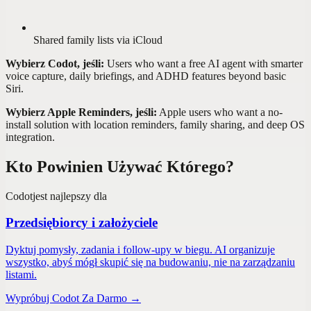
Shared family lists via iCloud
Wybierz Codot, jeśli:
Users who want a free AI agent with smarter
voice capture, daily briefings, and ADHD features beyond basic
Siri.
Wybierz Apple Reminders, jeśli:
Apple users who want a no-
install solution with location reminders, family sharing, and deep OS
integration.
Kto Powinien Używać Którego?
Codot
jest najlepszy dla
Przedsiębiorcy i założyciele
Dyktuj pomysły, zadania i follow-upy w biegu. AI organizuje
wszystko, abyś mógł skupić się na budowaniu, nie na zarządzaniu
listami.
Wypróbuj Codot Za Darmo →