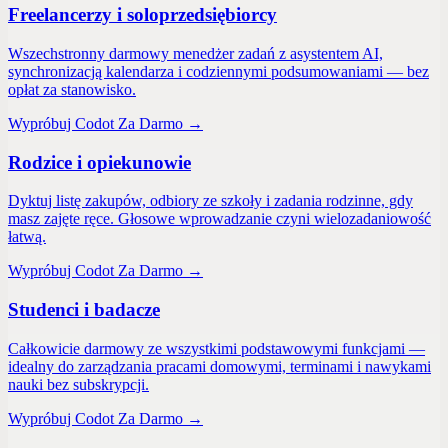
Freelancerzy i soloprzedsiębiorcy
Wszechstronny darmowy menedżer zadań z asystentem AI,
synchronizacją kalendarza i codziennymi podsumowaniami — bez
opłat za stanowisko.
Wypróbuj Codot Za Darmo →
Rodzice i opiekunowie
Dyktuj listę zakupów, odbiory ze szkoły i zadania rodzinne, gdy
masz zajęte ręce. Głosowe wprowadzanie czyni wielozadaniowość
łatwą.
Wypróbuj Codot Za Darmo →
Studenci i badacze
Całkowicie darmowy ze wszystkimi podstawowymi funkcjami —
idealny do zarządzania pracami domowymi, terminami i nawykami
nauki bez subskrypcji.
Wypróbuj Codot Za Darmo →