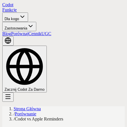
Codot
Funkcje
Dla kogo
Zastosowania
Blog
Porównaj
Cennik
UGC
Zacznij Codot Za Darmo
Strona Główna
/
Porównanie
/
Codot vs Apple Reminders