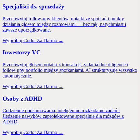
Specjaliści ds. sprzedaży
Przechwytuj follow-upy klientów, notatki ze spotkań i punkty
działania głosem między rozmowami — bez rąk, natychmiast i
zawsze uporządkowane.
Wypróbuj Codot Za Darmo →
Inwestorzy VC
Przechwytuj głosem notatki z transakcji, zadania due diligence i
follow-upy portfolio między spotkaniami. AI strukturyzuje wszystko
automatycznie.
Wypróbuj Codot Za Darmo →
Osoby z ADHD
Codzienne podsumowania, inteligentne rozkładanie zadań i
śledzenie nawyków zaprojektowane specjalnie dla mózgów z
ADHD.
Wypróbuj Codot Za Darmo →