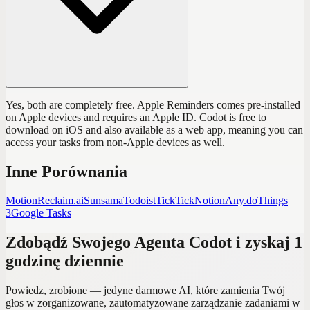
Yes, both are completely free. Apple Reminders comes pre-installed
on Apple devices and requires an Apple ID. Codot is free to
download on iOS and also available as a web app, meaning you can
access your tasks from non-Apple devices as well.
Inne Porównania
Motion
Reclaim.ai
Sunsama
Todoist
TickTick
Notion
Any.do
Things
3
Google Tasks
Zdobądź Swojego Agenta Codot i zyskaj 1
godzinę dziennie
Powiedz, zrobione — jedyne darmowe AI, które zamienia Twój
głos w zorganizowane, zautomatyzowane zarządzanie zadaniami w