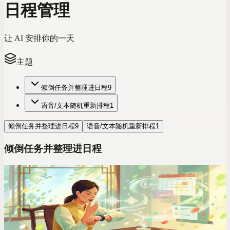
日程管理
让 AI 安排你的一天
主题
倾倒任务并整理进日程
9
语音/文本随机重新排程
1
倾倒任务并整理进日程
9
语音/文本随机重新排程
1
倾倒任务并整理进日程
ADHD 专区
Todoist 让我的ADHD更严重了，我现在改用这个
手动输入、颜色标签、优先级小红旗……Todoist 以为你的大
脑像Excel表格一样运转。抱歉，我的大脑真不是。