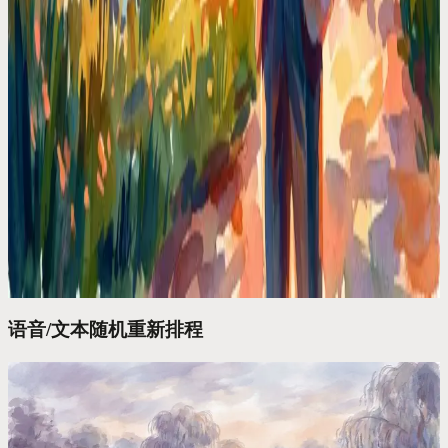
撞会、忘了预留准备时间、电话一个接一个连轴转。解决办法
根本不是换个更好的App，而是再也不去打开日程表。
日历对比
Google Calendar 只是个文件柜，而我需要一位 AI
幕僚长
Google Calendar 只能告诉你接下来要做什么，但它不会替你思
考。我需要的是一个能听懂“把我的午餐推迟到周四”并真正去
执行的 AI 助理。
语音/文本随机重新排程
创始人专区
“把下午3点的会挪到周五，锁死周二上午。”搞定只
需4秒