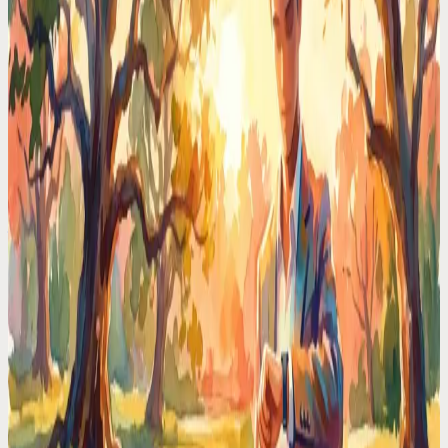
时间管理技巧
我雇了个$0/Month的幕僚长，她就住在我的手机里
真正的高管花$150K请幕僚长。我把所有日程全权交给了AI语
音助手。这是30天后发生的奇迹。
时间管理技巧
你的大脑只能同时记住4件事，你却非要塞给它40件
工作记忆是有硬性上限的。每一个没写下来的任务、没排期的
会议、随脑一想的念头都在疯狂占用内存。语音记录能帮你清
空大脑，瞬间释放RAM。
ADHD 专区
ADHD的“时间盲症”是真的。这款日历专治这个痛