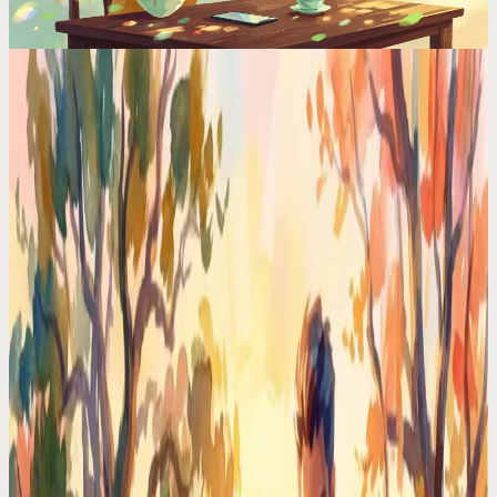
日历对比
AI日程表背后的科学（以及为什么大多数App都做
错了）
分层任务网络（HTN）、约束满足、强化学习……日程表背
后的AI算法比UI界面重要得多。大多数App只是套了层基础规
则的皮，就敢自称AI。
ADHD 专区
Motion 对决 Codot：我用ADHD大脑实测了这两
款，其中一个让我头痛欲裂
Motion 强行自动排满一切，Codot 则只负责倾听。各深度体验
30天后，其中一种ADHD友好型方案赢麻了。