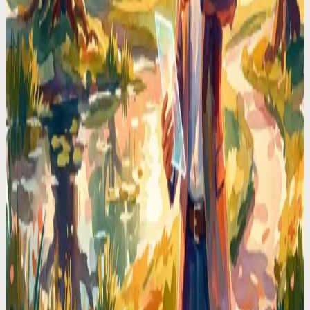
点
如果你也曾从工位上一抬头，发现竟然已经晚上6点了，那你
一定懂。这款日历会主动提醒、智能适应，完美契合ADHD的
大脑回路。
创始人专区
每个创业者每天排日程都要白白浪费90分钟，我把
这时间抢回来了
安排会议、调档期、查冲突……我算了一下浪费在这上面的时
间，简直触目惊心。语音优先的排程方式彻底帮我免了这笔
“时间税”。
创始人专区
我的日程表曾是重灾区，直到我彻底戒了它