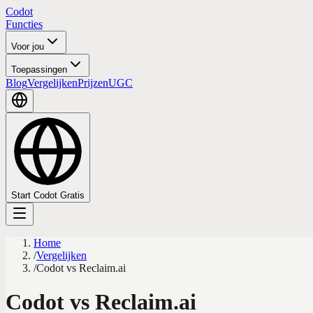
Codot
Functies
Voor jou
Toepassingen
Blog
Vergelijken
Prijzen
UGC
Start Codot Gratis
Home
/
Vergelijken
/
Codot vs Reclaim.ai
Codot vs Reclaim.ai