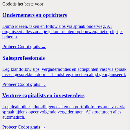
Codot
is het beste voor
Ondernemers en oprichters
Dump ideeën, taken en follow-ups via spraak onderweg. AI
organiseert alles zodat je je kunt richten op bouwen, niet op lijstjes
beheren.
Probeer Codot gratis →
Salesprofessionals
Leg klantfollow-ups, vergadernotities en actiepunten vast via spraak
tussen gesprekken door — handsfree, direct en altijd georganiseerd.
Probeer Codot gratis →
Venture capitalists en investeerders
Leg dealnotities, due-diligencetaken en portfoliofollow-ups vast via
spraak tijdens opeenvolgende vergaderingen. AI structureert alles
automatisch.
Probeer Codot gratis →