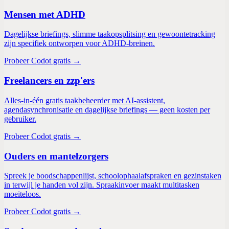
Mensen met ADHD
Dagelijkse briefings, slimme taakopsplitsing en gewoontetracking
zijn specifiek ontworpen voor ADHD-breinen.
Probeer Codot gratis →
Freelancers en zzp'ers
Alles-in-één gratis taakbeheerder met AI-assistent,
agendasynchronisatie en dagelijkse briefings — geen kosten per
gebruiker.
Probeer Codot gratis →
Ouders en mantelzorgers
Spreek je boodschappenlijst, schoolophaalafspraken en gezinstaken
in terwijl je handen vol zijn. Spraakinvoer maakt multitasken
moeiteloos.
Probeer Codot gratis →