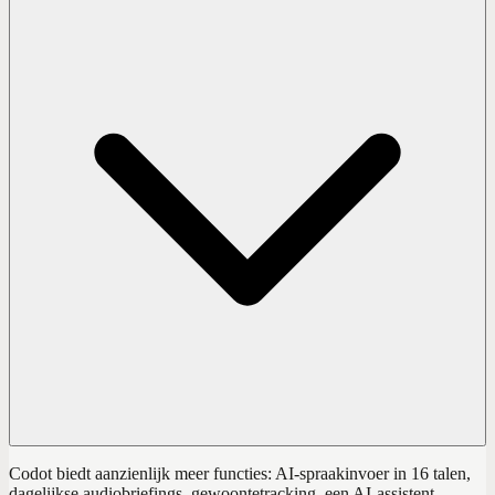
Codot biedt aanzienlijk meer functies: AI-spraakinvoer in 16 talen,
dagelijkse audiobriefings, gewoontetracking, een AI-assistent,