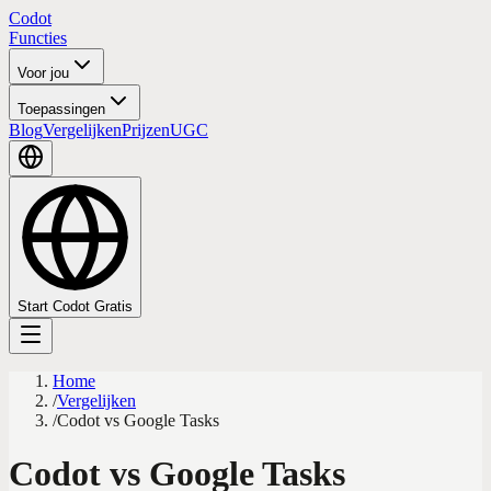
Codot
Functies
Voor jou
Toepassingen
Blog
Vergelijken
Prijzen
UGC
Start Codot Gratis
Home
/
Vergelijken
/
Codot vs Google Tasks
Codot vs Google Tasks