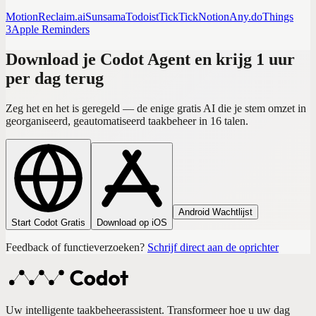
Motion
Reclaim.ai
Sunsama
Todoist
TickTick
Notion
Any.do
Things
3
Apple Reminders
Download je Codot Agent en krijg 1 uur
per dag terug
Zeg het en het is geregeld — de enige gratis AI die je stem omzet in
georganiseerd, geautomatiseerd taakbeheer in 16 talen.
Android Wachtlijst
Start Codot Gratis
Download op iOS
Feedback of functieverzoeken?
Schrijf direct aan de oprichter
Uw intelligente taakbeheerassistent. Transformeer hoe u uw dag