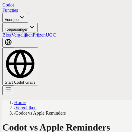
Codot
Functies
Voor jou
Toepassingen
Blog
Vergelijken
Prijzen
UGC
Start Codot Gratis
Home
/
Vergelijken
/
Codot vs Apple Reminders
Codot vs Apple Reminders