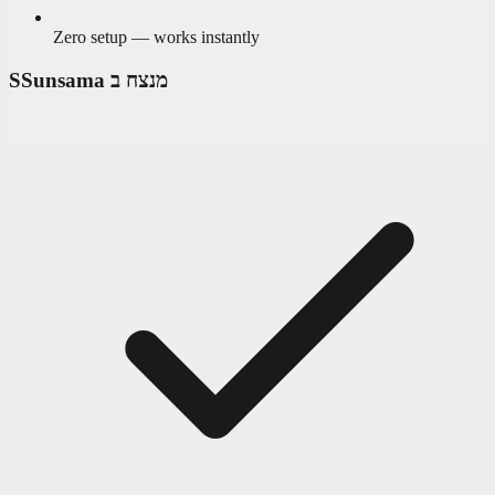
Zero setup — works instantly
Sunsama מנצח ב
S