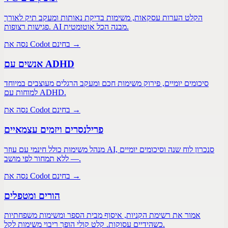
הקלט הערות עסקאות, משימות בדיקת נאותות ומעקב תיק לאורך
פגישות רצופות. AI מבנה הכל אוטומטית.
נסה את Codot בחינם →
אנשים עם ADHD
סיכומים יומיים, פירוק משימות חכם ומעקב הרגלים מעוצבים במיוחד
למוחות עם ADHD.
נסה את Codot בחינם →
פרילנסרים ויזמים עצמאיים
מנהל משימות כולל חינמי עם עוזר AI, סנכרון לוח שנה וסיכומים יומיים
— ללא תמחור לפי מושב.
נסה את Codot בחינם →
הורים ומטפלים
אמור את רשימת הקניות, איסוף מבית הספר ומשימות משפחתיות
כשהידיים עסוקות. קלט קולי הופך ריבוי משימות לקל.