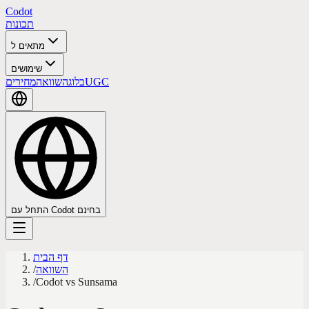
Codot
תכונות
מתאים ל
שימושים
UGC
בלוג
השוואה
מחירים
התחל עם Codot בחינם
דף הבית
השוואה
/
/
Codot vs Sunsama