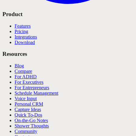
Product
Features
Pricing
Integrations
Download
Resources
Blog
Compare
For ADHD
For Executives
For Entrepreneurs
Schedule Management
Voice Input
Personal CRM
Capture Ideas
Quick To-Dos
On-the-Go Notes
Shower Thoughts
Community