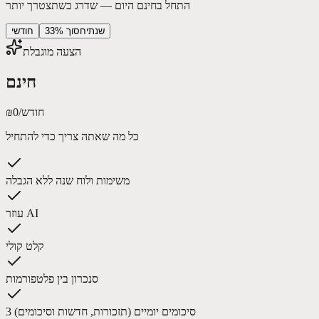
התחל בחינם היום — שדרג כשתצטרך יותר
שנתי
חסוך 33%
חודשי
הצעה מוגבלת
חינם
/חודש
₪0
כל מה שאתה צריך כדי להתחיל
משימות ולוח שנה ללא הגבלה
עוזר AI
קלט קולי
סנכרון בין פלטפורמות
3 סיכומים יומיים (תזכורות, חדשות וסיכומים)