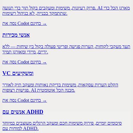
פרוק רעיונות, משימות ומעקבים בקול תוך כדי תנועה. AI מארגן הכל כדי
שתתמקד בבנייה, לא בניהול רשימות.
נסה את Codot בחינם →
אנשי מכירות
תעד מעקבי לקוחות, הערות פגישה ופריטי פעולה בקול בין שיחות — ללא
ידיים, מיידי ומאורגן תמיד.
נסה את Codot בחינם →
VC ומשקיעים
הקלט הערות עסקאות, משימות בדיקת נאותות ומעקב תיק לאורך
פגישות רצופות. AI מבנה הכל אוטומטית.
נסה את Codot בחינם →
אנשים עם ADHD
סיכומים יומיים, פירוק משימות חכם ומעקב הרגלים מעוצבים במיוחד
למוחות עם ADHD.