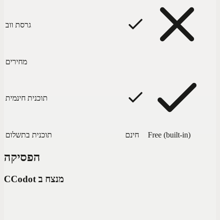
גרסת ווב
מחירים
תוכנית חינמית
Free (built-in)
חינם
תוכנית בתשלום
הפסיקה
Codot מנצח ב
C