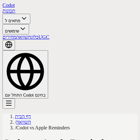
Codot
תכונות
מתאים ל
שימושים
UGC
בלוג
השוואה
מחירים
התחל עם Codot בחינם
דף הבית
השוואה
/
/
Codot vs Apple Reminders