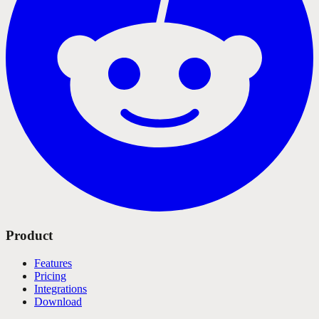
Product
Features
Pricing
Integrations
Download