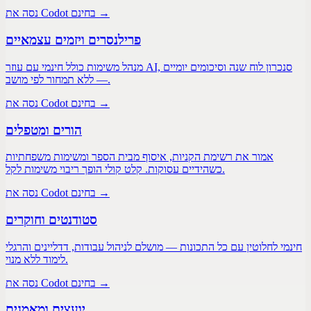
נסה את Codot בחינם →
פרילנסרים ויזמים עצמאיים
מנהל משימות כולל חינמי עם עוזר AI, סנכרון לוח שנה וסיכומים יומיים
— ללא תמחור לפי מושב.
נסה את Codot בחינם →
הורים ומטפלים
אמור את רשימת הקניות, איסוף מבית הספר ומשימות משפחתיות
כשהידיים עסוקות. קלט קולי הופך ריבוי משימות לקל.
נסה את Codot בחינם →
סטודנטים וחוקרים
חינמי לחלוטין עם כל התכונות — מושלם לניהול עבודות, דדליינים והרגלי
לימוד ללא מנוי.
נסה את Codot בחינם →
יועצים ומאמנים