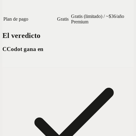
Gratis (limitado) / ~$36/año
Plan de pago
Gratis
Premium
El veredicto
C
Codot gana en