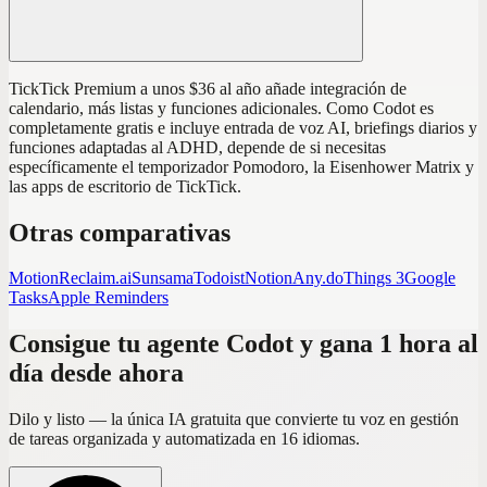
TickTick Premium a unos $36 al año añade integración de
calendario, más listas y funciones adicionales. Como Codot es
completamente gratis e incluye entrada de voz AI, briefings diarios y
funciones adaptadas al ADHD, depende de si necesitas
específicamente el temporizador Pomodoro, la Eisenhower Matrix y
las apps de escritorio de TickTick.
Otras comparativas
Motion
Reclaim.ai
Sunsama
Todoist
Notion
Any.do
Things 3
Google
Tasks
Apple Reminders
Consigue tu agente Codot y gana 1 hora al
día desde ahora
Dilo y listo — la única IA gratuita que convierte tu voz en gestión
de tareas organizada y automatizada en 16 idiomas.