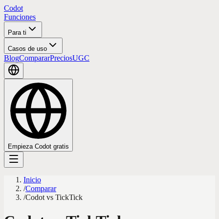
Codot
Funciones
Para ti
Casos de uso
Blog
Comparar
Precios
UGC
Empieza Codot gratis
Inicio
/
Comparar
/
Codot vs TickTick