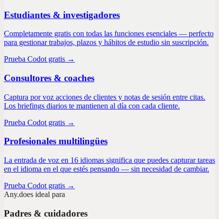
Estudiantes & investigadores
Completamente gratis con todas las funciones esenciales — perfecto
para gestionar trabajos, plazos y hábitos de estudio sin suscripción.
Prueba Codot gratis →
Consultores & coaches
Captura por voz acciones de clientes y notas de sesión entre citas.
Los briefings diarios te mantienen al día con cada cliente.
Prueba Codot gratis →
Profesionales multilingües
La entrada de voz en 16 idiomas significa que puedes capturar tareas
en el idioma en el que estés pensando — sin necesidad de cambiar.
Prueba Codot gratis →
Any.do
es ideal para
Padres & cuidadores