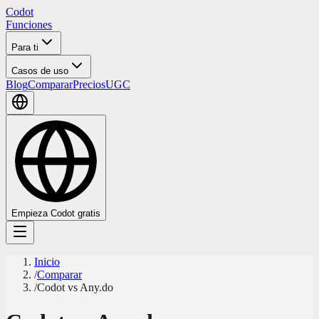
Codot
Funciones
Para ti
Casos de uso
Blog
Comparar
Precios
UGC
Empieza Codot gratis
Inicio
/
Comparar
/
Codot vs Any.do