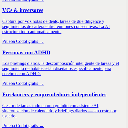
VCs & inversores
Captura por voz notas de deals, tareas de due diligence y
seguimientos de cartera entre reuniones consecutivas. La AI
estructura todo automáticamente.
Prueba Codot gratis →
Personas con ADHD
Los briefings diarios, la descomposición inteligente de tareas y el
seguimiento de hábitos están diseñados específicamente para
cerebros con ADHD.
Prueba Codot gratis →
Freelancers y emprendedores independientes
Gestor de tareas todo en uno gratuito con asistente AI,
sincronización de calendario y briefings diarios — sin coste por
usuario.
Prueba Codot gratis →