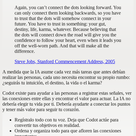
Again, you can’t connect the dots looking forward. You
can only connect them looking backwards, so you have
to trust that the dots will somehow connect in your
future. You have to trust in something: your gut,
destiny, life, karma, whatever. Because believing that
the dots will connect down the road will give you the
confidence to follow your heart, even when it leads you
off the well-worn path. And that will make all the
difference.
Steve Jobs, Stanford Commencement Address, 2005
A medida que la IA asume cada vez más tareas que antes debían
realizar las personas, cada uno necesita encontrar su propio rumbo:
¿seguirás tu intuición, el destino, la vida o el karma?
Codot existe para ayudar a las personas a registrar estas señales, ver
las conexiones entre ellas y encontrar el valor para actuar. La IA no
debería elegir tu vida por ti. Debería ayudarte a conectar los puntos
y tener más valor para seguir tu corazón.
Regístralo todo con tu voz. Deja que Codot actúe para
convertir tus objetivos en realidad.
Ordena y organiza todo para que afloren las conexiones