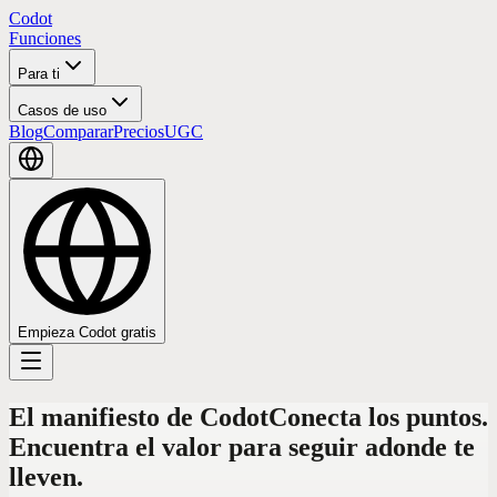
Codot
Funciones
Para ti
Casos de uso
Blog
Comparar
Precios
UGC
Empieza Codot gratis
El manifiesto de Codot
Conecta los puntos.
Encuentra el valor para seguir adonde te
lleven.