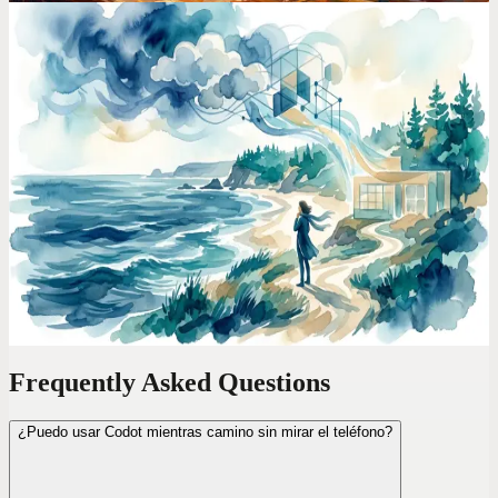
General
Codot: El Asistente de Productividad y Creatividad
con IA para Creadores, que Convierte Ideas
Dispersas en Proyectos Estructurados
Codot es un asistente personal de IA para creadores (escritores,
diseñadores, creadores de contenido) que transforma ideas dispersas
en una gestión de proyectos estructurada y ejecutable. **Gracias a
sus aplicaciones para iPhone, Apple Watch y la versión web,
permite capturar ideas fácilmente en cualquier formato, en cualquier
momento y lugar.** Su IA organiza automáticamente estas entradas,
detecta relaciones entre ellas y las une en proyectos sensibles al
contexto para apoyar el flujo creativo.
Frequently Asked Questions
¿Puedo usar Codot mientras camino sin mirar el teléfono?