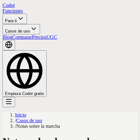
Codot
Funciones
Para ti
Casos de uso
Blog
Comparar
Precios
UGC
Empieza Codot gratis
Inicio
/
Casos de uso
/
Notas sobre la marcha