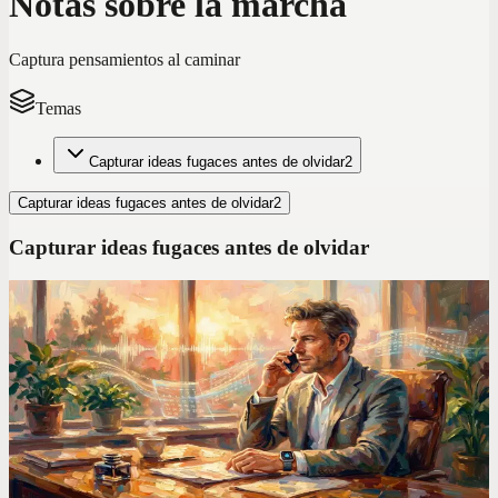
Notas sobre la marcha
Captura pensamientos al caminar
Temas
Capturar ideas fugaces antes de olvidar
2
Capturar ideas fugaces antes de olvidar
2
Capturar ideas fugaces antes de olvidar
Trucos de productividad por voz
Puse a prueba 7 apps de notas de voz en 2026. Solo
una logró reemplazar mi "segundo cerebro"
Tras probar las principales apps de voz a texto, descubrí la única que
de verdad transforma los audios en notas organizadas y fáciles de
buscar.