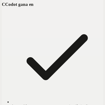
C
Codot gana en