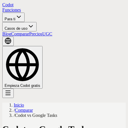
Codot
Funciones
Para ti
Casos de uso
Blog
Comparar
Precios
UGC
Empieza Codot gratis
Inicio
/
Comparar
/
Codot vs Google Tasks