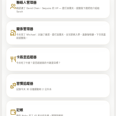
聯絡人管理器
剛認識了 David Chen，Sequoia 的 VP — 愛打高爾夫，提醒我下週把他介紹給
Sarah
關係管理器
今天見了 Michael：討論了募資、愛打高爾夫、女兒即將入學、喜歡咖啡廳。下次見面
前提醒我。
卡路里追蹤器
今天吃了什麼？是否超過我的卡路里目標？
習慣追蹤器
記錄今天 30 分鐘運動和 2 公升水
記帳
剛在 Nobu 花了 45 美元吃午餐，歸類到餐飲