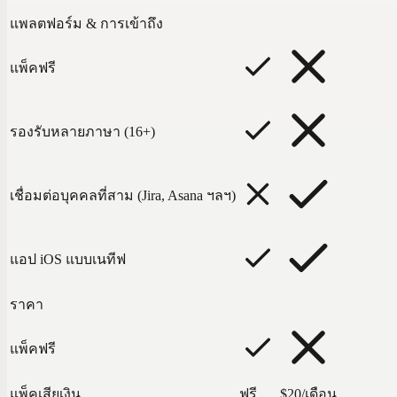
แพลตฟอร์ม & การเข้าถึง
แพ็คฟรี
รองรับหลายภาษา (16+)
เชื่อมต่อบุคคลที่สาม (Jira, Asana ฯลฯ)
แอป iOS แบบเนทีฟ
ราคา
แพ็คฟรี
แพ็คเสียเงิน
ฟรี
$20/เดือน