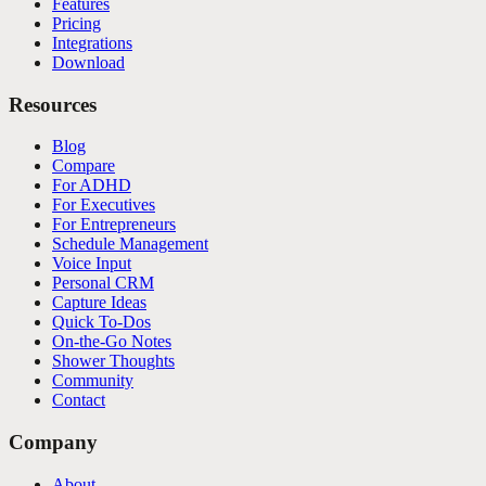
Features
Pricing
Integrations
Download
Resources
Blog
Compare
For ADHD
For Executives
For Entrepreneurs
Schedule Management
Voice Input
Personal CRM
Capture Ideas
Quick To-Dos
On-the-Go Notes
Shower Thoughts
Community
Contact
Company
About