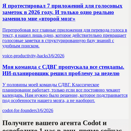
Я протестировал 7 приложений для голосовых
заметок в 2026 году. И только одно реально
заменило мне «второй мозг»
Перепробовав все главные приложения для перевода голоса в
текст, я нашел лишь одно, которое действительно превращает
голосовые заметки в структурированную базу знаний с
удобным поиском.
voice-productivity-hacks
3/6/2026
Моя команда с СДВГ пропускала все стендапы.
ИИ-планировщик решил проблему за неделю
У половины моей команды СДВГ. Классическое
планирование работает, только если все постоянно чекают
календарь. Нам нужно было решение, которое подстраивается
под особенности нашего мозга, а не наоборот.
codot-for-founders
3/6/2026
Получите вашего агента Codot и
освободите 1 час в день прямо сейчас