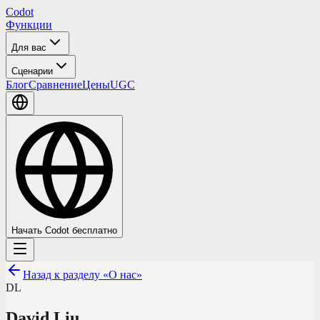
Codot
Функции
Для вас
Сценарии
Блог
Сравнение
Цены
UGC
Начать Codot бесплатно
Назад к разделу «О нас»
DL
David Liu