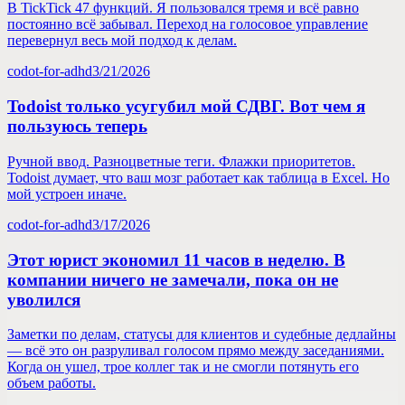
В TickTick 47 функций. Я пользовался тремя и всё равно
постоянно всё забывал. Переход на голосовое управление
перевернул весь мой подход к делам.
codot-for-adhd
3/21/2026
Todoist только усугубил мой СДВГ. Вот чем я
пользуюсь теперь
Ручной ввод. Разноцветные теги. Флажки приоритетов.
Todoist думает, что ваш мозг работает как таблица в Excel. Но
мой устроен иначе.
codot-for-adhd
3/17/2026
Этот юрист экономил 11 часов в неделю. В
компании ничего не замечали, пока он не
уволился
Заметки по делам, статусы для клиентов и судебные дедлайны
— всё это он разруливал голосом прямо между заседаниями.
Когда он ушел, трое коллег так и не смогли потянуть его
объем работы.