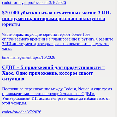
codot-for-legal-professionals
3/16/2026
$70 000 убытков из-за неучтенных часов: 3 ИИ-
инструмента, которыми реально пользуются
юристы
Частнопрактикующие юристы теряют более 15%
оплачиваемого времени на планирование и рутину. Сравните
3 ИИ-инструмента, которые реально помогают вернуть эти
часы.
time-management-tips
3/16/2026
СДВГ + 5 приложений для продуктивности =
Хаос. Одно приложение, которое спасет
ситуацию
Постоянное переключение между Todoist, Notion и еще тремя
приложениями — это настоящий «налог на СДВГ».
Универсальный ИИ-ассистент раз и навсегда избавит вас от
этой чехарды.
codot-for-adhd
3/7/2026