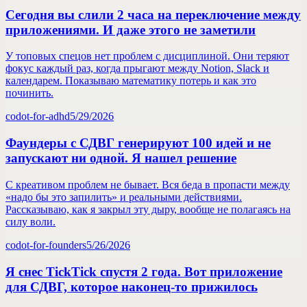
Сегодня вы слили 2 часа на переключение между
приложениями. И даже этого не заметили
У топовых спецов нет проблем с дисциплиной. Они теряют
фокус каждый раз, когда прыгают между Notion, Slack и
календарем. Показываю математику потерь и как это
починить.
codot-for-adhd
5/29/2026
Фаундеры с СДВГ генерируют 100 идей и не
запускают ни одной. Я нашел решение
С креативом проблем не бывает. Вся беда в пропасти между
«надо бы это запилить» и реальными действиями.
Рассказываю, как я закрыл эту дыру, вообще не полагаясь на
силу воли.
codot-for-founders
5/26/2026
Я снес TickTick спустя 2 года. Вот приложение
для СДВГ, которое наконец-то прижилось