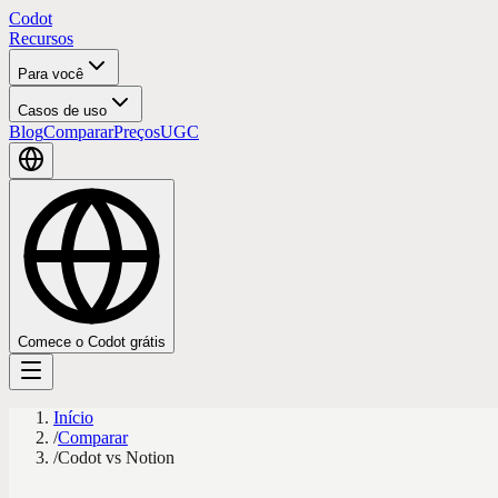
Codot
Recursos
Para você
Casos de uso
Blog
Comparar
Preços
UGC
Comece o Codot grátis
Início
/
Comparar
/
Codot vs Notion