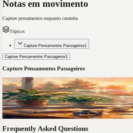
Notas em movimento
Capture pensamentos enquanto caminha
Tópicos
Capture Pensamentos Passageiros
1
Capture Pensamentos Passageiros
1
Capture Pensamentos Passageiros
Dicas de produtividade por voz
Testei 7 Apps de Notas de Voz em 2026. Só Um Subs
Depois de testar os principais apps de transcrição de áudio, encontre
Frequently Asked Questions