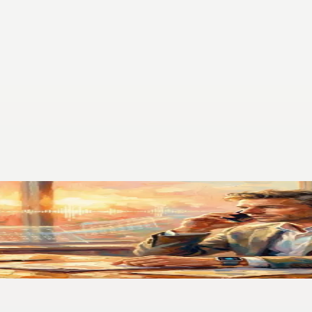
tituiu Meu Segundo Cérebro
i o único que realmente transforma notas de voz em anotações organizada