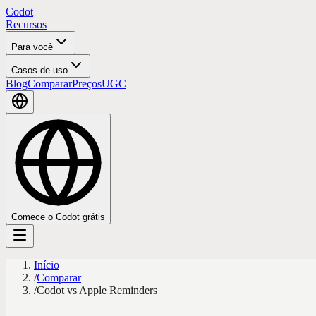
Codot
Recursos
Para você
Casos de uso
Blog
Comparar
Preços
UGC
Comece o Codot grátis
Início
/
Comparar
/
Codot vs Apple Reminders