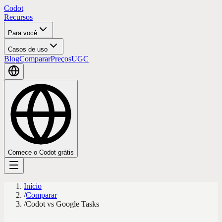
Codot
Recursos
Para você
Casos de uso
Blog
Comparar
Preços
UGC
Comece o Codot grátis
Início
/
Comparar
/
Codot vs Google Tasks