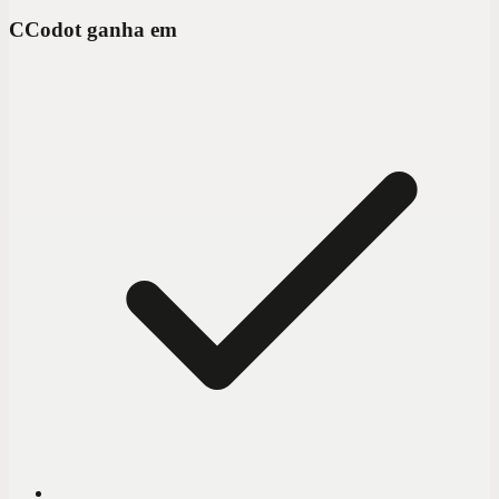
C
Codot ganha em