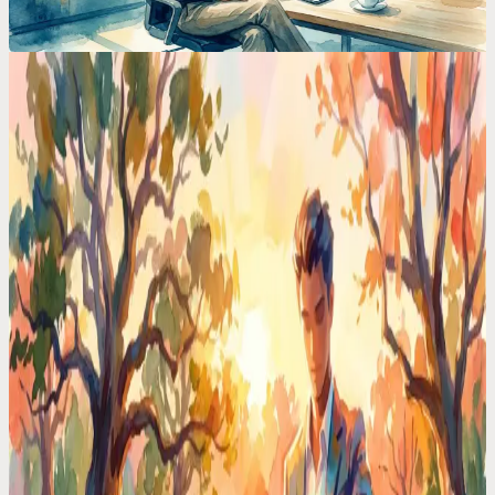
캘린더 비교
AI 플래너의 숨겨진 진실 (대부분의 앱이 당신을 속
이고 있는 이유)
HTN 플래닝, 제약 조건 만족, 강화 학습... 플래너는 겉보기에
예쁜 UI보다 그 뒤에 있는 AI 기술이 훨씬 중요합니다. 대부분
의 앱은 그저 단순한 규칙 몇 개 넣어놓고 AI라고 포장할 뿐이
죠.
ADHD 도움
Motion vs Codot: ADHD인 내가 둘 다 써봤다. 하나
는 뇌에 쥐가 나는 줄 알았다
Motion은 모든 걸 자동 스케줄링하고, Codot은 그저 듣기만 합
니다. 각각 30일씩 써본 결과, ADHD에게 압도적으로 잘 맞는
방식은 따로 있었습니다.