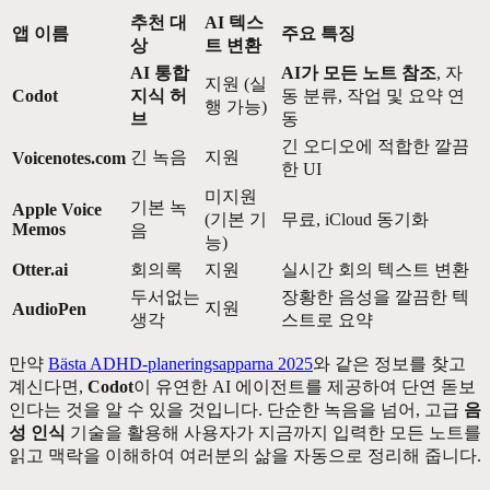
추천 대
AI 텍스
앱 이름
주요 특징
상
트 변환
AI 통합
AI가 모든 노트 참조
, 자
지원 (실
Codot
지식 허
동 분류, 작업 및 요약 연
행 가능)
브
동
긴 오디오에 적합한 깔끔
긴 녹음
지원
Voicenotes.com
한 UI
미지원
기본 녹
Apple Voice
(기본 기
무료, iCloud 동기화
Memos
음
능)
Otter.ai
회의록
지원
실시간 회의 텍스트 변환
두서없는
장황한 음성을 깔끔한 텍
지원
AudioPen
생각
스트로 요약
만약
Bästa ADHD-planeringsapparna 2025
와 같은 정보를 찾고
계신다면,
Codot
이 유연한 AI 에이전트를 제공하여 단연 돋보
인다는 것을 알 수 있을 것입니다. 단순한 녹음을 넘어, 고급
음
성 인식
기술을 활용해 사용자가 지금까지 입력한 모든 노트를
읽고 맥락을 이해하여 여러분의 삶을 자동으로 정리해 줍니다.