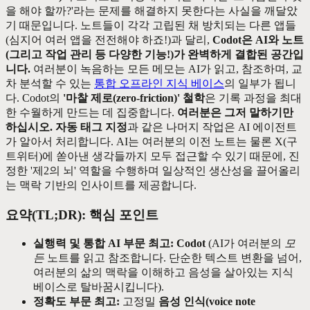
을 해야 할까?'라는 문제를 해결하지 못한다는 사실을 깨달았
기 때문입니다. 노트들이 각각 고립된 채 방치되는 다른 앱들
(심지어 여러 앱을 전전해야 하죠!)과 달리,
Codot은 AI와 노트
(그리고 작업 관리 등 다양한 기능!)가 완벽하게 결합된 공간입
니다.
여러분이 녹음하는 모든 메모는 AI가 읽고, 참조하며, 교
차 분석할 수 있는
통합 오프라인 지식 베이스
의 일부가 됩니
다. Codot의
'마찰 제로(zero-friction)' 철학
은 기록 과정을 최대
한 수월하게 만드는 데 집중합니다.
여러분은 그저 말하기만
하십시오.
자동 태그 지정
과 같은 나머지 작업은 AI 에이전트
가 알아서 처리합니다. AI는 여러분의 이전 노트는 물론 X(구
트위터)에 쏟아낸 생각들까지 모두 접근할 수 있기 때문에, 진
정한 '제2의 뇌' 역할을 수행하며 일상적인 생산성을 끌어올리
는 맥락 기반의 인사이트를 제공합니다.
요약(TL;DR): 핵심 포인트
실행력 및 통합 AI 부문 최고:
Codot
(AI가 여러분의
모
든
노트를 읽고 참조합니다. 단순한 텍스트 변환을 넘어,
여러분의 삶의 맥락을 이해하고 음성을 살아있는 지식
베이스로 탈바꿈시킵니다).
정확도 부문 최고:
고정밀
음성 인식(voice note