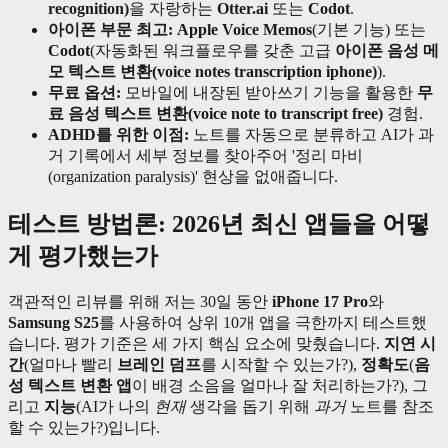
recognition)
을 자랑하는
Otter.ai
또는
Codot
.
아이폰 부문 최고:
Apple Voice Memos
(기본 기능) 또는
Codot
(자동화된 워크플로우를 갖춘 고급
아이폰 음성 메
모 텍스트 변환(voice notes transcription iphone)
).
무료 옵션:
모바일에 내장된 받아쓰기 기능을 활용한
무
료 음성 텍스트 변환(voice note to transcript free)
경험.
ADHD를 위한 이점:
노트를 자동으로 분류하고 AI가 과
거 기록에서 세부 정보를 찾아주어 '정리 마비
(organization paralysis)' 현상을 없애줍니다.
테스트 방법론: 2026년 최신 앱들을 어떻
게 평가했는가
객관적인 리뷰를 위해 저는 30일 동안
iPhone 17 Pro
와
Samsung S25
를 사용하여 상위 10개 앱을 극한까지 테스트했
습니다. 평가 기준은 세 가지 핵심 요소에 맞췄습니다.
지연 시
간
(얼마나 빨리
브레인 덤프
를 시작할 수 있는가?),
정확도
(
음
성 텍스트 변환 앱
이 배경 소음을 얼마나 잘 처리하는가?), 그
리고
지능
(AI가 나의
현재
생각을 돕기 위해
과거
노트를 참조
할 수 있는가?)입니다.