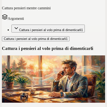
Cattura pensieri mentre cammini
Argomenti
Cattura i pensieri al volo prima di dimenticarli
1
Cattura i pensieri al volo prima di dimenticarli
1
Cattura i pensieri al volo prima di dimenticarli
Trucchi produttività vocale
Ho testato 7 app per note vocali nel 2026. Solo una
ha sostituito il mio "secondo cervello"
Dopo aver provato tutte le principali app di trascrizione vocale, ne
ho trovata solo una in grado di trasformare davvero i memo vocali in
appunti organizzati e ricercabili.