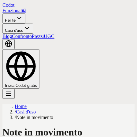
Codot
Funzionalità
Per te
Casi d'uso
Blog
Confronto
Prezzi
UGC
Inizia Codot gratis
Home
/
Casi d'uso
/
Note in movimento
Note in movimento