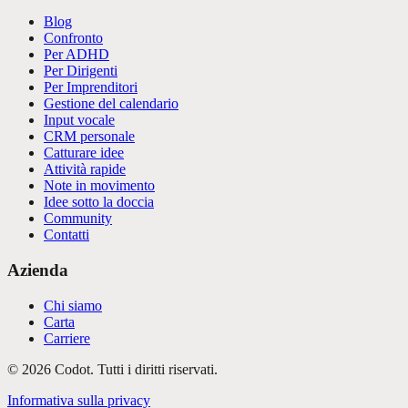
Blog
Confronto
Per ADHD
Per Dirigenti
Per Imprenditori
Gestione del calendario
Input vocale
CRM personale
Catturare idee
Attività rapide
Note in movimento
Idee sotto la doccia
Community
Contatti
Azienda
Chi siamo
Carta
Carriere
©
2026
Codot.
Tutti i diritti riservati.
Informativa sulla privacy