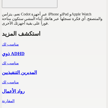
نعم، يتزامن Codot عبر أجهزة iPhone وiPad وApple Watch
والمتصفح. أي فكرة تسجلها عبر هاتفك أثناء المشي ستكون متاحة
فوراً على بقية أجهزتك الأخرى.
استكشف المزيد
مناسب لك
ذوي ADHD
مناسب لك
المديرين التنفيذيين
مناسب لك
رواد الأعمال
المقارنة