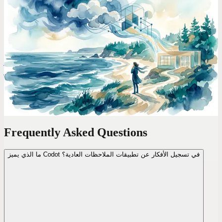
Codot: مساعد الإنتاجية والإبداع بالذكاء الاصطناعي
للمبدعين، يحوّل الأفكار المتناثرة إلى مشاريع منظمة
Codot هو مساعد شخصي للمبدعين يعمل بالذكاء الاصطناعي، يحول
الأفكار المتناثرة إلى مشاريع منظمة وقابلة للتنفيذ. **بفضل
تطبيقاته على الويب و Apple Watch، يمكنك التقاط الأفكار بسهولة
بأي شكل وفي أي مكان.** يقوم الذكاء الاصطناعي تلقائيًا بفرز
وتنظيم الملاحظات وربطها معًا، مما يحافظ على الزخم الإبداعي
ويدعم التفكير غير الخطي.
Frequently Asked Questions
ما الذي يميز Codot في تسجيل الأفكار عن تطبيقات الملاحظات العادية؟