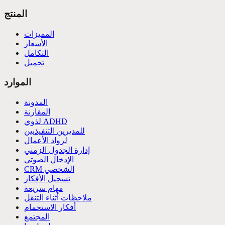
المنتج
المميزات
الأسعار
التكامل
تحميل
الموارد
المدونة
المقارنة
لذوي ADHD
للمديرين التنفيذيين
لرواد الأعمال
إدارة الجدول الزمني
الإدخال الصوتي
CRM الشخصي
تسجيل الأفكار
مهام سريعة
ملاحظات أثناء التنقل
أفكار الاستحمام
المجتمع