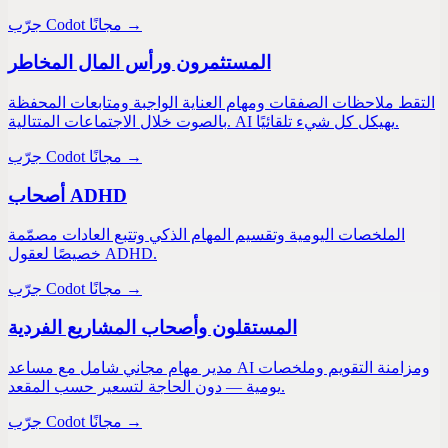
جرّب Codot مجانًا →
المستثمرون ورأس المال المخاطر
التقط ملاحظات الصفقات ومهام العناية الواجبة ومتابعات المحفظة
بالصوت خلال الاجتماعات المتتالية. AI يهيكل كل شيء تلقائيًا.
جرّب Codot مجانًا →
أصحاب ADHD
الملخصات اليومية وتقسيم المهام الذكي وتتبع العادات مصمّمة
خصيصًا لعقول ADHD.
جرّب Codot مجانًا →
المستقلون وأصحاب المشاريع الفردية
مدير مهام مجاني شامل مع مساعد AI ومزامنة التقويم وملخصات
يومية — دون الحاجة لتسعير حسب المقعد.
جرّب Codot مجانًا →