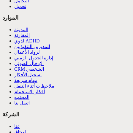
التكامل
تحميل
الموارد
المدونة
المقارنة
لذوي ADHD
للمديرين التنفيذيين
لرواد الأعمال
إدارة الجدول الزمني
الإدخال الصوتي
CRM الشخصي
تسجيل الأفكار
مهام سريعة
ملاحظات أثناء التنقل
أفكار الاستحمام
المجتمع
اتصل بنا
الشركة
عنا
الميثاق