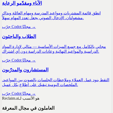
الآباء ومقدّمو الرعاية
انطق قائمة المشتريات ومواعيد المدرسة ومهام العائلة ويداك
مشغولتان. الإدخال الصوتي يجعل تعدد المهام سهلاً.
جرّب Codot مجانًا →
الطلاب والباحثون
مجاني بالكامل مع جميع الميزات الأساسية — مثالي لإدارة المواد
الدراسية والمواعيد النهائية وعادات الدراسة دون أي اشتراك.
جرّب Codot مجانًا →
المستشارون والمدرّبون
التقط بنود عمل العملاء وملاحظات الجلسات بالصوت بين المواعيد.
الملخصات اليومية تبقيك على اطلاع بكل عميل.
جرّب Codot مجانًا →
هو الأنسب لـ
Reclaim.ai
العاملون في مجال المعرفة