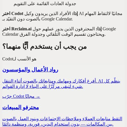
جدولة العادات القائمة على التقويم
اختر Codot إذا:
الأفراد الذين يريدون وكيل AI مجانيًا لالتقاط المهام
بالصوت دون التقيّد بـ Google Calendar.
اختر Reclaim.ai إذا:
المحترفون الذين يدور عملهم حول Google
Calendar ويحتاجون تقسيم الوقت التلقائي وجدولة الفرق.
من يجب أن يستخدم أيًّا منهما؟
هو الأنسب لـ
Codot
رواد الأعمال والمؤسسون
أفرغ أفكارك ومهامك ومتابعاتك بالصوت أثناء التنقل. AI ينظّم كل
شيء لتبقى مركّزًا على البناء لا إدارة القوائم.
جرّب Codot مجانًا →
محترفو المبيعات
التقط متابعات العملاء وملاحظات الاجتماعات وبنود العمل بالصوت
بين المكالمات — بدون استخدام اليدين، فورية، ومنظمة دائمًا.