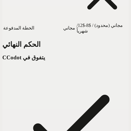
مجاني (محدود) / $8-$12/
مجاني
الخطة المدفوعة
شهرياً
الحكم النهائي
Codot يتفوق في
C