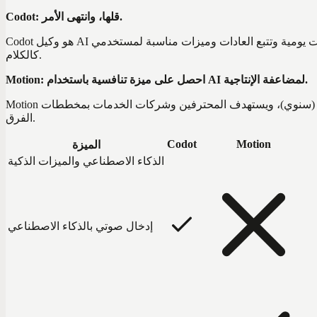
Codot: قلها، وانتهى الأمر.
Codot هو وكيل AI مجاني يحوّل صوتك إلى مهام منظمة وقابلة للتنفيذ بـ 16 لغة. صُمِّم للهاتف أولاً مع ملخصات يومية وتتبع العادات وميزات مناسبة لمستخدمي ADHD، مما يجعل التقاط المهام وإدارتها سهلاً
كالكلام.
Motion: احصل على ميزة تنافسية باستخدام AI لمضاعفة الإنتاجية.
Motion يجدول المهام تلقائيًا في تقويمك بناءً على المواعيد النهائية والأولويات. يبدأ من $19/مقعد/شهريًا (سنوي)، ويستهدف المحترفين وشركات الخدمات بمخططات Gantt وتخطيط السعة ولوحات معلومات
الفرق.
Codot
Motion
الميزة
الذكاء الاصطناعي والميزات الذكية
إدخال صوتي بالذكاء الاصطناعي