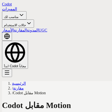
Codot
المميزات
مناسب لك
حالات الاستخدام
UGC
المدونة
المقارنة
الأسعار
ابدأ Codot مجاناً
الرئيسية
مقارنة
/
Codot مقابل Motion
/
Codot مقابل Motion