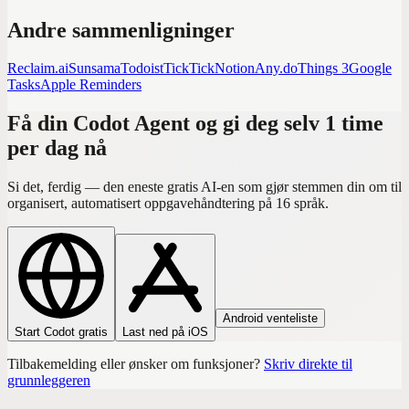
Andre sammenligninger
Reclaim.ai
Sunsama
Todoist
TickTick
Notion
Any.do
Things 3
Google
Tasks
Apple Reminders
Få din Codot Agent og gi deg selv 1 time
per dag nå
Si det, ferdig — den eneste gratis AI-en som gjør stemmen din om til
organisert, automatisert oppgavehåndtering på 16 språk.
Android venteliste
Start Codot gratis
Last ned på iOS
Tilbakemelding eller ønsker om funksjoner?
Skriv direkte til
grunnleggeren