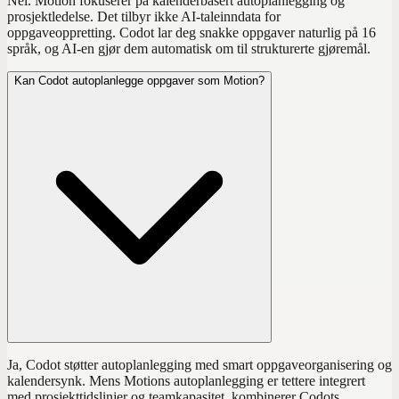
Nei. Motion fokuserer på kalenderbasert autoplanlegging og
prosjektledelse. Det tilbyr ikke AI-taleinndata for
oppgaveoppretting. Codot lar deg snakke oppgaver naturlig på 16
språk, og AI-en gjør dem automatisk om til strukturerte gjøremål.
Kan Codot autoplanlegge oppgaver som Motion?
Ja, Codot støtter autoplanlegging med smart oppgaveorganisering og
kalendersynk. Mens Motions autoplanlegging er tettere integrert
med prosjekttidslinjer og teamkapasitet, kombinerer Codots