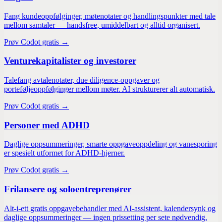
Fang kundeoppfølginger, møtenotater og handlingspunkter med tale
mellom samtaler — handsfree, umiddelbart og alltid organisert.
Prøv Codot gratis →
Venturekapitalister og investorer
Talefang avtalenotater, due diligence-oppgaver og
porteføljeoppfølginger mellom møter. AI strukturerer alt automatisk.
Prøv Codot gratis →
Personer med ADHD
Daglige oppsummeringer, smarte oppgaveoppdeling og vanesporing
er spesielt utformet for ADHD-hjerner.
Prøv Codot gratis →
Frilansere og soloentreprenører
Alt-i-ett gratis oppgavebehandler med AI-assistent, kalendersynk og
daglige oppsummeringer — ingen prissetting per sete nødvendig.