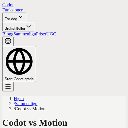
Codot
Funksjoner
For deg
Brukstilfeller
Blogg
Sammenlign
Priser
UGC
Start Codot gratis
Hjem
/
Sammenlign
/
Codot vs Motion
Codot vs Motion