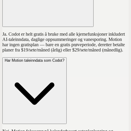
Ja. Codot er helt gratis å bruke med alle kjernefunksjoner inkludert
AI-taleinndata, daglige oppsummeringer og vanesporing. Motion
har ingen gratisplan — bare en gratis prøveperiode, deretter betalte
planer fra $19/sete/måned (årlig) eller $29/sete/måned (månedlig).
Har Motion taleinndata som Codot?