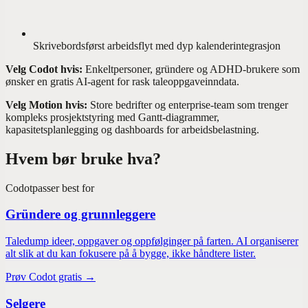
Skrivebordsførst arbeidsflyt med dyp kalenderintegrasjon
Velg Codot hvis:
Enkeltpersoner, gründere og ADHD-brukere som
ønsker en gratis AI-agent for rask taleoppgaveinndata.
Velg Motion hvis:
Store bedrifter og enterprise-team som trenger
kompleks prosjektstyring med Gantt-diagrammer,
kapasitetsplanlegging og dashboards for arbeidsbelastning.
Hvem bør bruke hva?
Codot
passer best for
Gründere og grunnleggere
Taledump ideer, oppgaver og oppfølginger på farten. AI organiserer
alt slik at du kan fokusere på å bygge, ikke håndtere lister.
Prøv Codot gratis →
Selgere