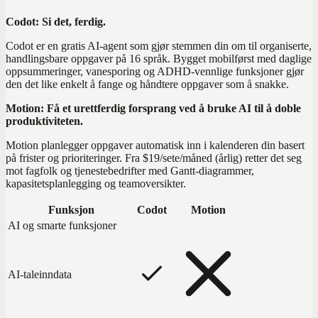
Codot: Si det, ferdig.
Codot er en gratis AI-agent som gjør stemmen din om til organiserte,
handlingsbare oppgaver på 16 språk. Bygget mobilførst med daglige
oppsummeringer, vanesporing og ADHD-vennlige funksjoner gjør
den det like enkelt å fange og håndtere oppgaver som å snakke.
Motion: Få et urettferdig forsprang ved å bruke AI til å doble
produktiviteten.
Motion planlegger oppgaver automatisk inn i kalenderen din basert
på frister og prioriteringer. Fra $19/sete/måned (årlig) retter det seg
mot fagfolk og tjenestebedrifter med Gantt-diagrammer,
kapasitetsplanlegging og teamoversikter.
Funksjon
Codot
Motion
AI og smarte funksjoner
AI-taleinndata