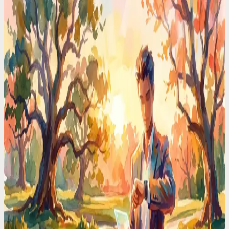
Motion vs Codot: Jeg testet begge for ADHD. Den
ene kortsluttet hjernen min
Motion autoplanlegger alt. Codot bare lytter. Etter 30 dager med
hver av dem, vant den ene ADHD-vennlige tilnærmingen
overlegent.
Tidsstyring-tips
Å skrive ned påminnelser er ironisk. Du avbryter
deg selv for å huske ting
Du avbryter det du holder på med, åpner en app, skriver en
påminnelse, og mister tråden fullstendig. Å bruke stemmen tar 3
sekunder, og du beholder fokuset.
Codot for gründere
Hver eneste gründer kaster bort 90 minutter om
dagen på kalenderstyr. Jeg tok mine tilbake