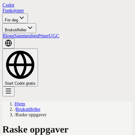
Codot
Funksjoner
For deg
Brukstilfeller
Blogg
Sammenlign
Priser
UGC
Start Codot gratis
Hjem
/
Brukstilfeller
/
Raske oppgaver
Raske oppgaver