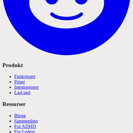
Produkt
Funksjoner
Priser
Integrasjoner
Last ned
Ressurser
Blogg
Sammenlign
For ADHD
For Ledere