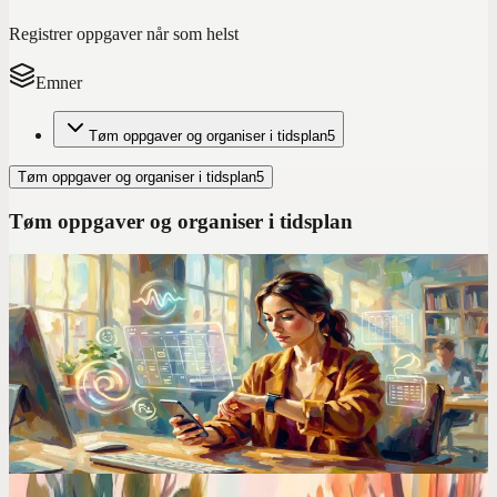
Registrer oppgaver når som helst
Emner
Tøm oppgaver og organiser i tidsplan
5
Tøm oppgaver og organiser i tidsplan
5
Tøm oppgaver og organiser i tidsplan
Kalendersammenligninger
Vitenskapen bak AI-planleggere (Og hvorfor de
fleste apper bommer totalt)
HTN-planlegging, vilkårsoppfyllelse, forsterkningslæring. AI-en
bak planleggeren din betyr mer enn designet. De fleste apper bruker
enkle regler og kaller det AI.
Codot for ADHD