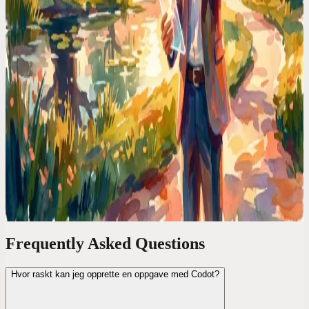
Planlegge møter, flytte avtaler, sjekke kollisjoner. Jeg regnet ut hvor
mye tid jeg kastet bort, og det var helt absurd. Stemmestyrt
planlegging fjernet den tidstyven for godt.
Kalendersammenligninger
Google Kalender er et arkivskap. Jeg trengte en
stabssjef
Google Kalender viser deg hva som skjer, men tenker ikke for deg.
Jeg trengte en assistent som tar imot beskjeden «flytt lunsjen min til
torsdag» – og faktisk gjør det.
Frequently Asked Questions
Hvor raskt kan jeg opprette en oppgave med Codot?