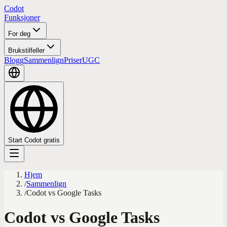
Codot
Funksjoner
For deg
Brukstilfeller
Blogg
Sammenlign
Priser
UGC
Start Codot gratis
Hjem
/
Sammenlign
/
Codot vs Google Tasks
Codot vs Google Tasks