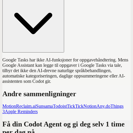
Google Tasks har ikke AI-funksjoner for oppgavehåndtering. Mens
Google Assistant kan legge til oppgaver i Google Tasks via tale,
tilbyr det ikke den AI-drevne naturlige språkbehandlingen,
automatiske kategoriseringen, daglige oppsummeringene eller AI-
assistenten som Codot gir.
Andre sammenligninger
Motion
Reclaim.ai
Sunsama
Todoist
TickTick
Notion
Any.do
Things
3
Apple Reminders
Få din Codot Agent og gi deg selv 1 time
per dag nå