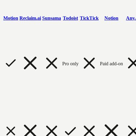
Motion
Reclaim.ai
Sunsama
Todoist
TickTick
Notion
Any.
Pro only
Paid add-on