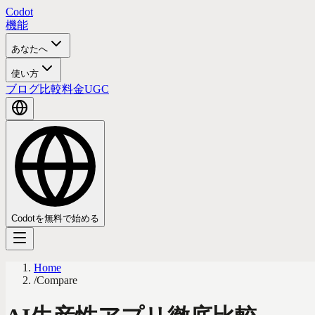
Codot
機能
あなたへ
使い方
ブログ
比較
料金
UGC
Codotを無料で始める
Home
/
Compare