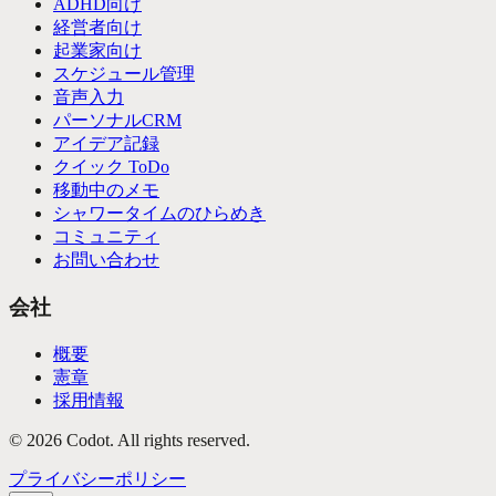
ADHD向け
経営者向け
起業家向け
スケジュール管理
音声入力
パーソナルCRM
アイデア記録
クイック ToDo
移動中のメモ
シャワータイムのひらめき
コミュニティ
お問い合わせ
会社
概要
憲章
採用情報
©
2026
Codot.
All rights reserved.
プライバシーポリシー