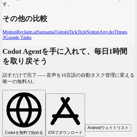
す。
その他の比較
Motion
Reclaim.ai
Sunsama
Todoist
TickTick
Notion
Any.do
Things
3
Google Tasks
Codot Agentを手に入れて、毎日1時間
を取り戻そう
話すだけで完了——音声を16言語の自動タスク管理に変える
唯一の無料AI。
Androidウェイトリスト
Codotを無料で始める
iOSでダウンロード