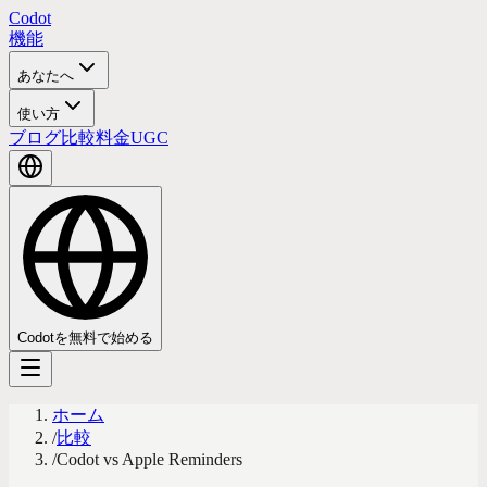
Codot
機能
あなたへ
使い方
ブログ
比較
料金
UGC
Codotを無料で始める
ホーム
/
比較
/
Codot vs Apple Reminders