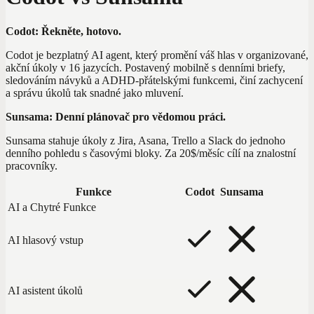
Codot: Řekněte, hotovo.
Codot je bezplatný AI agent, který promění váš hlas v organizované,
akční úkoly v 16 jazycích. Postavený mobilně s denními briefy,
sledováním návyků a ADHD-přátelskými funkcemi, činí zachycení
a správu úkolů tak snadné jako mluvení.
Sunsama: Denní plánovač pro vědomou práci.
Sunsama stahuje úkoly z Jira, Asana, Trello a Slack do jednoho
denního pohledu s časovými bloky. Za 20$/měsíc cílí na znalostní
pracovníky.
Funkce
Codot
Sunsama
AI a Chytré Funkce
AI hlasový vstup
AI asistent úkolů