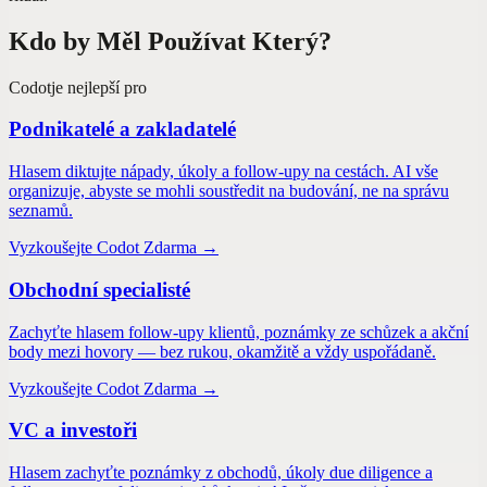
Kdo by Měl Používat Který?
Codot
je nejlepší pro
Podnikatelé a zakladatelé
Hlasem diktujte nápady, úkoly a follow-upy na cestách. AI vše
organizuje, abyste se mohli soustředit na budování, ne na správu
seznamů.
Vyzkoušejte Codot Zdarma →
Obchodní specialisté
Zachyťte hlasem follow-upy klientů, poznámky ze schůzek a akční
body mezi hovory — bez rukou, okamžitě a vždy uspořádaně.
Vyzkoušejte Codot Zdarma →
VC a investoři
Hlasem zachyťte poznámky z obchodů, úkoly due diligence a