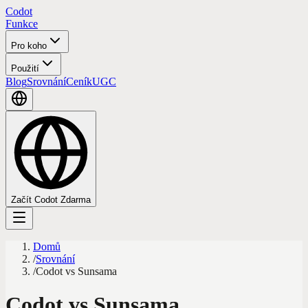
Codot
Funkce
Pro koho
Použití
Blog
Srovnání
Ceník
UGC
Začít Codot Zdarma
Domů
/
Srovnání
/
Codot vs Sunsama
Codot vs Sunsama