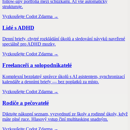
follow-upy portfolia mezi schůzkami. AI vše automaticky
strukturuje.
Vyzkoušejte Codot Zdarma →
Lidé s ADHD
Denní briefy, chytré rozkládání úkolů a sledování návyků navržené
speciálně pro ADHD mozky.
Vyzkoušejte Codot Zdarma →
Freelanceři a solopodnikatelé
Komplexní bezplatný správce úkolů s AI asistentem, synchronizací
kalendáře a denními briefy — bez poplatků za místo.
Vyzkoušejte Codot Zdarma →
Rodiče a pečovatelé
Diktujte nákupní seznam, vyzvednutí ze školy a rodinné úkoly, když
máte plné ruce. Hlasový vstup činí multitasking snadným.
Vyzkoušejte Codot Zdarma →