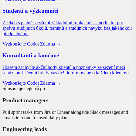
Studenti a výzkumníci
Zcela bezplatné se všemi základními funkcemi — perfektní pro
správu studijních úkolů, termínů a studijních návyků bez jakéhokoli
předplatného.
Vyzkoušejte Codot Zdarma →
Konzultanti a koučové
Hlasem zachyťte akční body klientů a poznámky ze sezení mezi
schůzkami. Denní briefy vás drží informované o každém klientovi.
Vyzkoušejte Codot Zdarma →
Sunsama
je nejlepší pro
Product managers
Pull sprint tasks from Jira or Linear alongside Slack messages and
emails into one focused daily plan.
Engineering leads