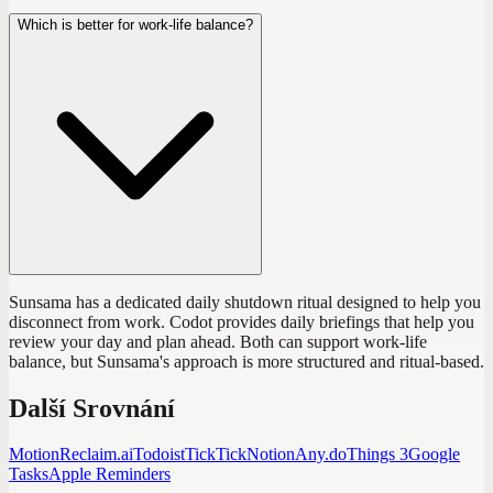
Which is better for work-life balance?
Sunsama has a dedicated daily shutdown ritual designed to help you
disconnect from work. Codot provides daily briefings that help you
review your day and plan ahead. Both can support work-life
balance, but Sunsama's approach is more structured and ritual-based.
Další Srovnání
Motion
Reclaim.ai
Todoist
TickTick
Notion
Any.do
Things 3
Google
Tasks
Apple Reminders