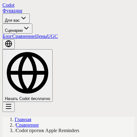
Codot
Функции
Для вас
Сценарии
Блог
Сравнение
Цены
UGC
Начать Codot бесплатно
Главная
/
Сравнение
/
Codot против Apple Reminders