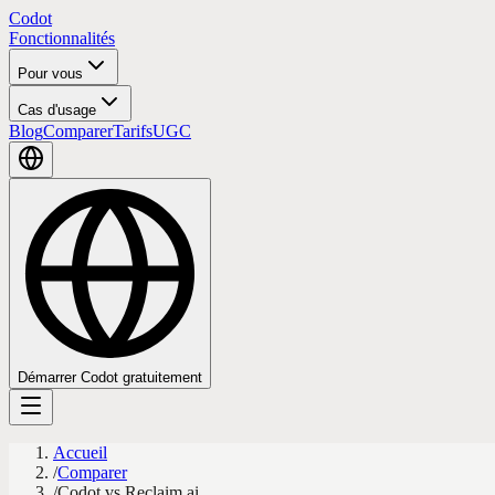
Codot
Fonctionnalités
Pour vous
Cas d'usage
Blog
Comparer
Tarifs
UGC
Démarrer Codot gratuitement
Accueil
/
Comparer
/
Codot vs Reclaim.ai