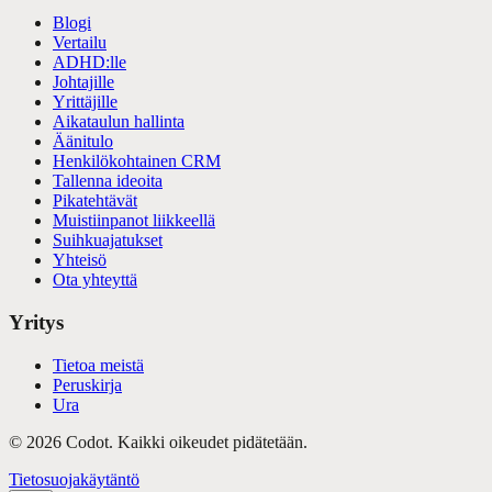
Blogi
Vertailu
ADHD:lle
Johtajille
Yrittäjille
Aikataulun hallinta
Äänitulo
Henkilökohtainen CRM
Tallenna ideoita
Pikatehtävät
Muistiinpanot liikkeellä
Suihkuajatukset
Yhteisö
Ota yhteyttä
Yritys
Tietoa meistä
Peruskirja
Ura
©
2026
Codot.
Kaikki oikeudet pidätetään.
Tietosuojakäytäntö