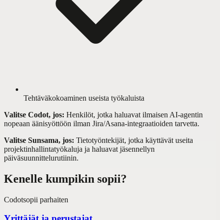
Tehtäväkokoaminen useista työkaluista
Valitse Codot, jos:
Henkilöt, jotka haluavat ilmaisen AI-agentin
nopeaan äänisyöttöön ilman Jira/Asana-integraatioiden tarvetta.
Valitse Sunsama, jos:
Tietotyöntekijät, jotka käyttävät useita
projektinhallintatyökaluja ja haluavat jäsennellyn
päiväsuunnittelurutiinin.
Kenelle kumpikin sopii?
Codot
sopii parhaiten
Yrittäjät ja perustajat