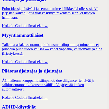
Puhu ideasi, tehtäväsi ja seurantatoimesi liikkeellä ollessasi. AI
järjestää kaiken, jotta voit keskittyä rakentamiseen, ei listojen
hallintaan.
Kokeile Codotia ilmaiseksi →
Myyntiammattilaiset
Tallenna asiakasseurannat, kokousmuistiinpanot ja toimenpiteet
puheella puheluiden välissä — kädet vapaana, välittömästi ja aina
järjestyksessä.
Kokeile Codotia ilmaiseksi →
Pääomasijoittajat ja sijoittajat
Äänitallenna kauppamuistiinpanot, due diligence -tehtävät ja
salkkuseurannat kokousten välillä. AI järjestää kaiken
automaattisesti.
Kokeile Codotia ilmaiseksi →
ADHD-käyttäjät