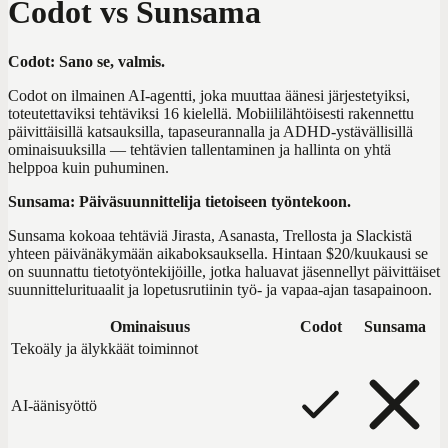
Codot vs Sunsama
Codot: Sano se, valmis.
Codot on ilmainen AI-agentti, joka muuttaa äänesi järjestetyiksi,
toteutettaviksi tehtäviksi 16 kielellä. Mobiililähtöisesti rakennettu
päivittäisillä katsauksilla, tapaseurannalla ja ADHD-ystävällisillä
ominaisuuksilla — tehtävien tallentaminen ja hallinta on yhtä
helppoa kuin puhuminen.
Sunsama: Päiväsuunnittelija tietoiseen työntekoon.
Sunsama kokoaa tehtäviä Jirasta, Asanasta, Trellosta ja Slackistä
yhteen päivänäkymään aikaboksauksella. Hintaan $20/kuukausi se
on suunnattu tietotyöntekijöille, jotka haluavat jäsennellyt päivittäiset
suunnittelurituaalit ja lopetusrutiinin työ- ja vapaa-ajan tasapainoon.
Ominaisuus
Codot
Sunsama
Tekoäly ja älykkäät toiminnot
AI-äänisyöttö