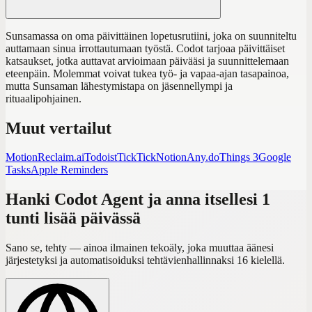
Sunsamassa on oma päivittäinen lopetusrutiini, joka on suunniteltu
auttamaan sinua irrottautumaan työstä. Codot tarjoaa päivittäiset
katsaukset, jotka auttavat arvioimaan päivääsi ja suunnittelemaan
eteenpäin. Molemmat voivat tukea työ- ja vapaa-ajan tasapainoa,
mutta Sunsaman lähestymistapa on jäsennellympi ja
rituaalipohjainen.
Muut vertailut
Motion
Reclaim.ai
Todoist
TickTick
Notion
Any.do
Things 3
Google
Tasks
Apple Reminders
Hanki Codot Agent ja anna itsellesi 1
tunti lisää päivässä
Sano se, tehty — ainoa ilmainen tekoäly, joka muuttaa äänesi
järjestetyksi ja automatisoiduksi tehtävienhallinnaksi 16 kielellä.