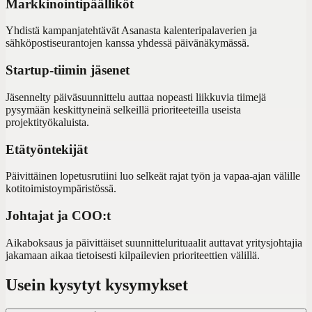
Markkinointipäälliköt
Yhdistä kampanjatehtävät Asanasta kalenteripalaverien ja
sähköpostiseurantojen kanssa yhdessä päivänäkymässä.
Startup-tiimin jäsenet
Jäsennelty päiväsuunnittelu auttaa nopeasti liikkuvia tiimejä
pysymään keskittyneinä selkeillä prioriteeteilla useista
projektityökaluista.
Etätyöntekijät
Päivittäinen lopetusrutiini luo selkeät rajat työn ja vapaa-ajan välille
kotitoimistoympäristössä.
Johtajat ja COO:t
Aikaboksaus ja päivittäiset suunnittelurituaalit auttavat yritysjohtajia
jakamaan aikaa tietoisesti kilpailevien prioriteettien välillä.
Usein kysytyt kysymykset