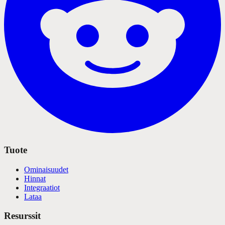
Tuote
Ominaisuudet
Hinnat
Integraatiot
Lataa
Resurssit