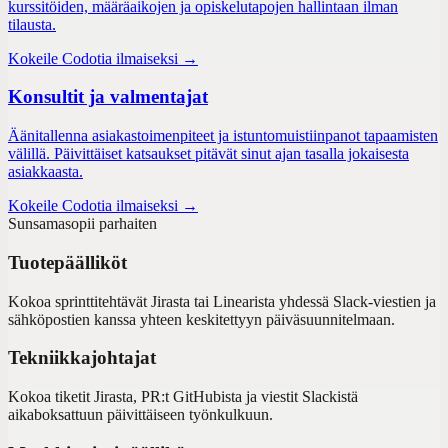
kurssitöiden, määräaikojen ja opiskelutapojen hallintaan ilman
tilausta.
Kokeile Codotia ilmaiseksi →
Konsultit ja valmentajat
Äänitallenna asiakastoimenpiteet ja istuntomuistiinpanot tapaamisten
välillä. Päivittäiset katsaukset pitävät sinut ajan tasalla jokaisesta
asiakkaasta.
Kokeile Codotia ilmaiseksi →
Sunsama
sopii parhaiten
Tuotepäälliköt
Kokoa sprinttitehtävät Jirasta tai Linearista yhdessä Slack-viestien ja
sähköpostien kanssa yhteen keskitettyyn päiväsuunnitelmaan.
Tekniikkajohtajat
Kokoa tiketit Jirasta, PR:t GitHubista ja viestit Slackistä
aikaboksattuun päivittäiseen työnkulkuun.