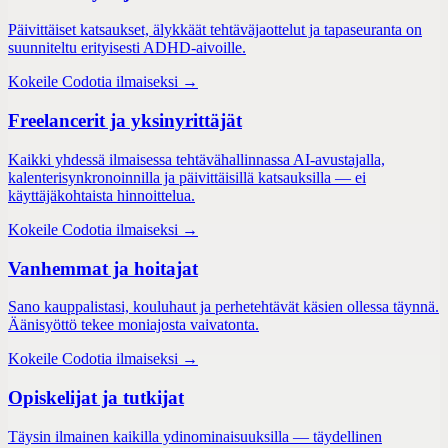
Päivittäiset katsaukset, älykkäät tehtäväjaottelut ja tapaseuranta on
suunniteltu erityisesti ADHD-aivoille.
Kokeile Codotia ilmaiseksi →
Freelancerit ja yksinyrittäjät
Kaikki yhdessä ilmaisessa tehtävähallinnassa AI-avustajalla,
kalenterisynkronoinnilla ja päivittäisillä katsauksilla — ei
käyttäjäkohtaista hinnoittelua.
Kokeile Codotia ilmaiseksi →
Vanhemmat ja hoitajat
Sano kauppalistasi, kouluhaut ja perhetehtävät käsien ollessa täynnä.
Äänisyöttö tekee moniajosta vaivatonta.
Kokeile Codotia ilmaiseksi →
Opiskelijat ja tutkijat
Täysin ilmainen kaikilla ydinominaisuuksilla — täydellinen