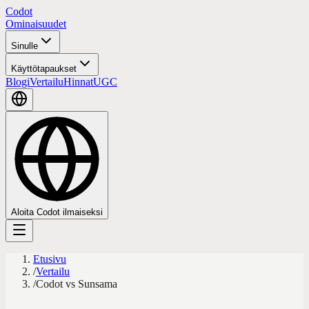
Codot
Ominaisuudet
Sinulle
Käyttötapaukset
Blogi
Vertailu
Hinnat
UGC
Aloita Codot ilmaiseksi
Etusivu
/
Vertailu
/
Codot vs Sunsama