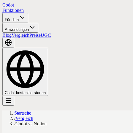
Codot
Funktionen
Für dich
Anwendungen
Blog
Vergleich
Preise
UGC
Codot kostenlos starten
Startseite
/
Vergleich
/
Codot vs Notion